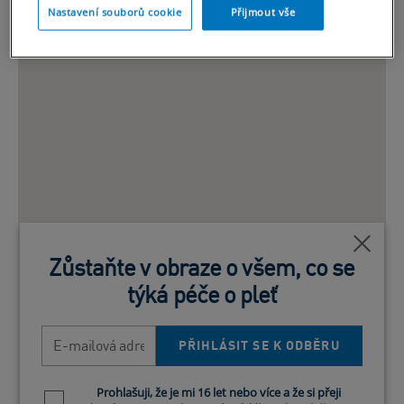
Nastavení souborů cookie
Přijmout vše
Blízko
Zůstaňte v obraze o všem, co se
týká péče o pleť
E-mailová adresa
PŘIHLÁSIT SE K ODBĚRU
Prohlašuji, že je mi 16 let nebo více a že si přeji
Newsletter policy