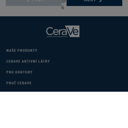
Lékárna Dr. Max
of
6
Lékárna Lekia Doubravka
Lékárna Dr. Max Příbram
Lékárna Nýrsko Alphega
Lékárna Paracelsus
M.K.P. Lékárna Ivančice
NAŠE PRODUKTY
Lékárna Olšanka
CERAVE AKTIVNÍ LÁTKY
Lékárna DUO Vsetínská nemocnice
PRO DOKTORY
Lékárna Pod Platany
PROČ CERAVE
Lékárna
Lékárna Krevního centra
KONTAKTUJTE NÁS
NASTAVENÍ COOKIES
Lékárna Dr.MAX Kobylisy
ZÁSADY OCHRANY
PODMÍNKY
Lékárna Dejvická Arnika
OSOBNÍCH ÚDAJŮ
SPOTŘEBITELSKÝCH