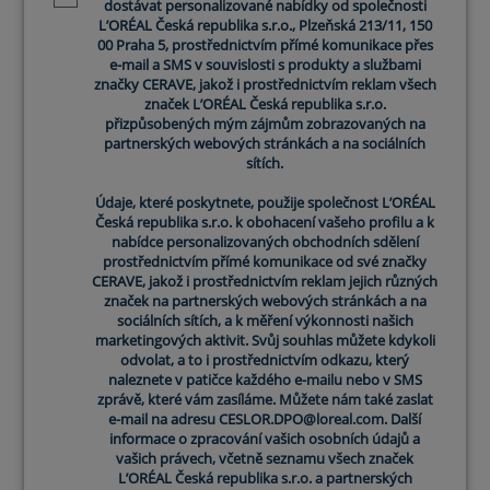
dostávat personalizované nabídky od společnosti
L’ORÉAL Česká republika s.r.o., Plzeňská 213/11, 150
00 Praha 5, prostřednictvím přímé komunikace přes
e-mail a SMS v souvislosti s produkty a službami
značky CERAVE, jakož i prostřednictvím reklam všech
značek L’ORÉAL Česká republika s.r.o.
přizpůsobených mým zájmům zobrazovaných na
partnerských webových stránkách a na sociálních
sítích.
Údaje, které poskytnete, použije společnost L’ORÉAL
Česká republika s.r.o. k obohacení vašeho profilu a k
nabídce personalizovaných obchodních sdělení
prostřednictvím přímé komunikace od své značky
CERAVE, jakož i prostřednictvím reklam jejich různých
značek na partnerských webových stránkách a na
sociálních sítích, a k měření výkonnosti našich
marketingových aktivit. Svůj souhlas můžete kdykoli
odvolat, a to i prostřednictvím odkazu, který
naleznete v patičce každého e-mailu nebo v SMS
zprávě, které vám zasíláme. Můžete nám také zaslat
e-mail na adresu CESLOR.DPO@loreal.com. Další
informace o zpracování vašich osobních údajů a
vašich právech, včetně seznamu všech značek
L’ORÉAL Česká republika s.r.o. a partnerských