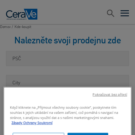
Main Navigation
Vyhledávat
open sea
open 
Domov
/
Kde-koupit
Nalezněte svoji prodejnu zde
PSČ
City
Pokračovat bez přijetí
RESET SEARCH
VYHLEDEJTE
Když kliknete na „Přijmout všechny soubory cookie“, poskytnete tím
PRODEJNU
souhlas k jejich ukládání na vašem zařízení, což pomáhá s navigací na
stránce, s analýzou využití dat a s našimi marketingovými snahami.
Zásady Ochrany Soukromí