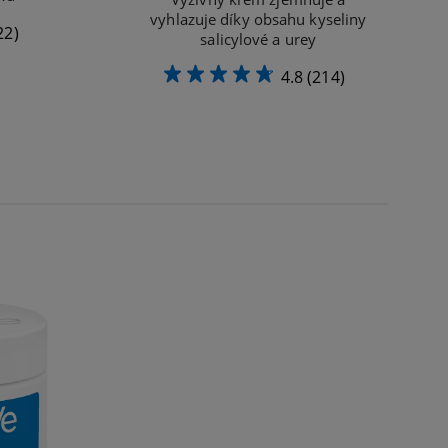
vyhlazuje díky obsahu kyseliny
22)
salicylové a urey
4.8
(214)