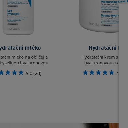
ydratační mléko
Hydratační kr
tační mléko na obličej a
Hydratační krém s kyse
s kyselinou hyaluronovou
hyaluronovou a cera
5.0
(20)
4.9
(