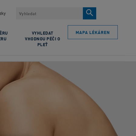
Vyhledávat
zky
MAPA LÉKÁREN
BĚRU
VYHLEDAT
ERU
VHODNOU PÉČI O
PLEŤ