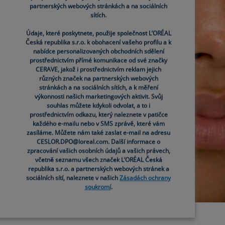
partnerských webových stránkách a na sociálních
sítích.
Údaje, které poskytnete, použije společnost L’ORÉAL
Česká republika s.r.o. k obohacení vašeho profilu a k
nabídce personalizovaných obchodních sdělení
prostřednictvím přímé komunikace od své značky
CERAVE, jakož i prostřednictvím reklam jejich
různých značek na partnerských webových
stránkách a na sociálních sítích, a k měření
výkonnosti našich marketingových aktivit. Svůj
souhlas můžete kdykoli odvolat, a to i
prostřednictvím odkazu, který naleznete v patičce
každého e-mailu nebo v SMS zprávě, které vám
zasíláme. Můžete nám také zaslat e-mail na adresu
CESLOR.DPO@loreal.com. Další informace o
zpracování vašich osobních údajů a vašich právech,
včetně seznamu všech značek L’ORÉAL Česká
republika s.r.o. a partnerských webových stránek a
sociálních sítí, naleznete v našich
Zásadách ochrany
soukromí
.