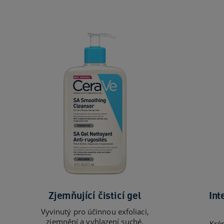
Zjemňující čisticí gel
Int
Vyvinutý pro účinnou exfoliaci,
zjemnění a vyhlazení suché,
Kré