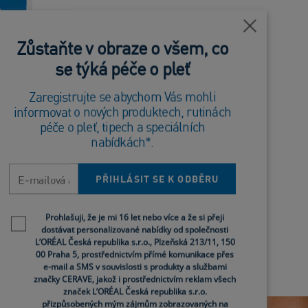
Blízko
Zůstaňte v obraze o všem, co
se týká péče o pleť
Zaregistrujte se abychom Vás mohli
informovat o nových produktech, rutinách
ém
péče o pleť, tipech a speciálních
linou
nabídkách*.
midy
E-mailová adresa
933)
PŘIHLÁSIT SE K ODBĚRU
Newsletter policy
Prohlašuji, že je mi 16 let nebo více a že si přeji
dostávat personalizované nabídky od společnosti
L’ORÉAL Česká republika s.r.o., Plzeňská 213/11, 150
00 Praha 5, prostřednictvím přímé komunikace přes
e-mail a SMS v souvislosti s produkty a službami
značky CERAVE, jakož i prostřednictvím reklam všech
značek L’ORÉAL Česká republika s.r.o.
přizpůsobených mým zájmům zobrazovaných na