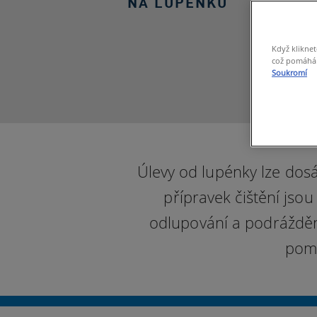
NA LUPÉNKU
Když kliknet
což pomáhá s
Soukromí
Úlevy od lupénky lze do
přípravek čištění jsou
odlupování a podrážděn
pomo