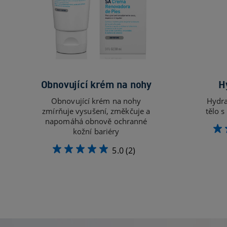
Obnovující krém na nohy
H
Obnovující krém na nohy
Hydra
zmírňuje vysušení, změkčuje a
tělo 
napomáhá obnově ochranné
kožní bariéry
5.0
(2)