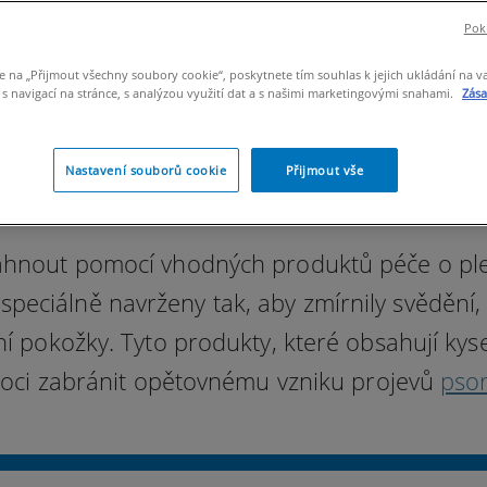
Pokr
e na „Přijmout všechny soubory cookie“, poskytnete tím souhlas k jejich ukládání na v
 navigací na stránce, s analýzou využití dat a s našimi marketingovými snahami.
Zás
Nastavení souborů cookie
Přijmout vše
sáhnout pomocí vhodných produktů péče o ple
 speciálně navrženy tak, aby zmírnily svědění,
í pokožky. Tyto produkty, které obsahují kys
ci zabránit opětovnému vzniku projevů
psor