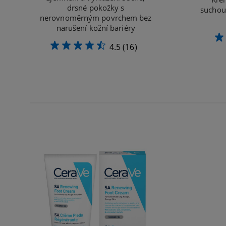
drsné pokožky s
suchou
nerovnoměrným povrchem bez
narušení kožní bariéry
4.5
(16)