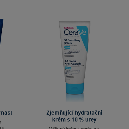
 mast
Zjemňující hydratační
krém s 10 % urey
a
ku
Výživný krém zjemňuje a