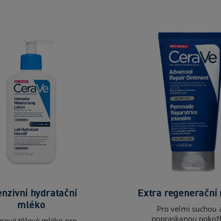
enzivní hydratační
Extra regenerační
mléko
Pro velmi suchou 
popraskanou pokož
mové tělové mléko pro