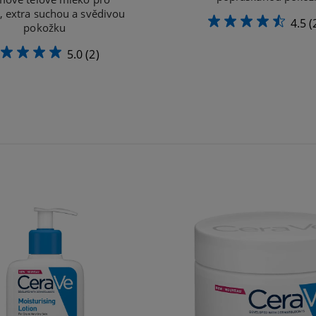
, extra suchou a svědivou
4.5
(
pokožku
5.0
(2)