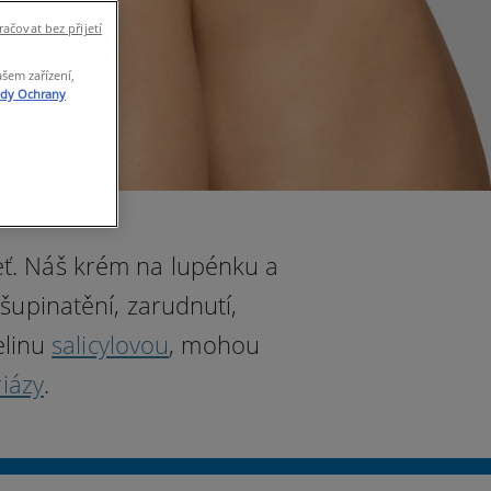
ačovat bez přijetí
ašem zařízení,
ady Ochrany
ť. Náš krém na lupénku a
 šupinatění, zarudnutí,
elinu
salicylovou
, mohou
iázy
.