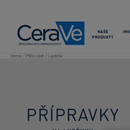
Main Navigation
NAŠE
IN
PRODUKTY
Domov
/
Péče o pleť
/
Lupénka
PŘÍPRAVKY