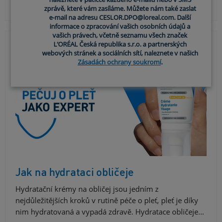
pleť hebkou, hydratovanou a čistou a zároveň se vyva…
zprávě, které vám zasíláme. Můžete nám také zaslat
e-mail na adresu CESLOR.DPO@loreal.com. Další
informace o zpracování vašich osobních údajů a
vašich právech, včetně seznamu všech značek
L’ORÉAL Česká republika s.r.o. a partnerských
webových stránek a sociálních sítí, naleznete v našich
Zásadách ochrany soukromí
.
Jak na hydrataci obličeje
Hydratační krémy na obličej jsou jedním z
nejdůležitějších kroků v rutině péče o pleť, pleť je díky
nim hydratovaná a vypadá zdravě. Hydratace obličeje…