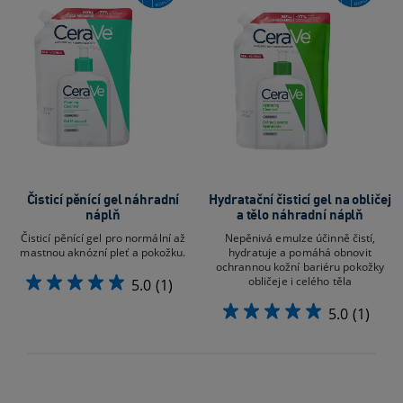
Čisticí pěnící gel náhradní
Hydratační čisticí gel na obličej
náplň
a tělo náhradní náplň
Čisticí pěnící gel pro normální až
Nepěnivá emulze účinně čistí,
mastnou aknózní pleť a pokožku.
hydratuje a pomáhá obnovit
ochrannou kožní bariéru pokožky
obličeje i celého těla
5.0
(1)
5.0
(1)