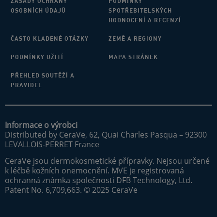
ZÁSADY OCHRANY
PODMÍNKY
OSOBNÍCH ÚDAJŮ
SPOTŘEBITELSKÝCH
HODNOCENÍ A RECENZÍ
ČASTO KLADENÉ OTÁZKY
ZEMĚ A REGIONY
PODMÍNKY UŽITÍ
MAPA STRÁNEK
PŘEHLED SOUTĚŽÍ A
PRAVIDEL
Informace o výrobci
Distributed by CeraVe, 62, Quai Charles Pasqua – 92300
LEVALLOIS-PERRET France
CeraVe jsou dermokosmetické přípravky. Nejsou určené
k léčbě kožních onemocnění. MVE je registrovaná
ochranná známka společnosti DFB Technology, Ltd.
Patent No. 6,709,663. © 2025 CeraVe