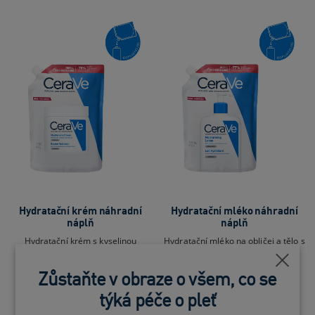
Hydratační krém náhradní
Hydratační mléko náhradní
náplň
náplň
Hydratační krém s kyselinou
Hydratační mléko na obličej a tělo s
hyaluronovou a ceramidy
kyselinou hyaluronovou
Blízko
Zůstaňte v obraze o všem, co se
0.0
(0)
0.0
(0)
týká péče o pleť