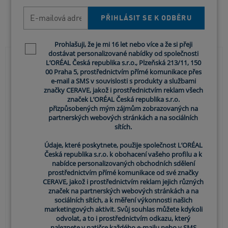
E-mailová adresa
Mohlo by vás zajímat
PŘIHLÁSIT SE K ODBĚRU
Prohlašuji, že je mi 16 let nebo více a že si přeji
Newsletter policy
dostávat personalizované nabídky od společnosti
L’ORÉAL Česká republika s.r.o., Plzeňská 213/11, 150
00 Praha 5, prostřednictvím přímé komunikace přes
e-mail a SMS v souvislosti s produkty a službami
značky CERAVE, jakož i prostřednictvím reklam všech
značek L’ORÉAL Česká republika s.r.o.
přizpůsobených mým zájmům zobrazovaných na
partnerských webových stránkách a na sociálních
sítích.
Údaje, které poskytnete, použije společnost L’ORÉAL
Česká republika s.r.o. k obohacení vašeho profilu a k
nabídce personalizovaných obchodních sdělení
prostřednictvím přímé komunikace od své značky
CERAVE, jakož i prostřednictvím reklam jejich různých
Jak často byste si měli mýt obličej?
značek na partnerských webových stránkách a na
sociálních sítích, a k měření výkonnosti našich
Pravidelné mytí obličeje čisticím přípravkem
marketingových aktivit. Svůj souhlas můžete kdykoli
odvolat, a to i prostřednictvím odkazu, který
schváleným dermatologem vám pomůže udržet vaši
naleznete v patičce každého e-mailu nebo v SMS