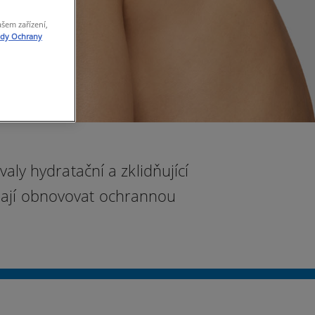
ašem zařízení,
ady Ochrany
ly hydratační a zklidňující
hají obnovovat ochrannou