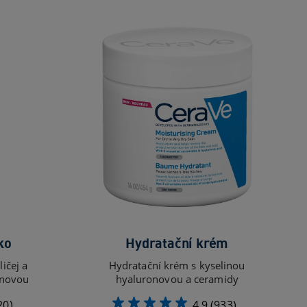
ko
Hydratační krém
ičej a
Hydratační krém s kyselinou
onovou
hyaluronovou a ceramidy
20)
4.9
(933)