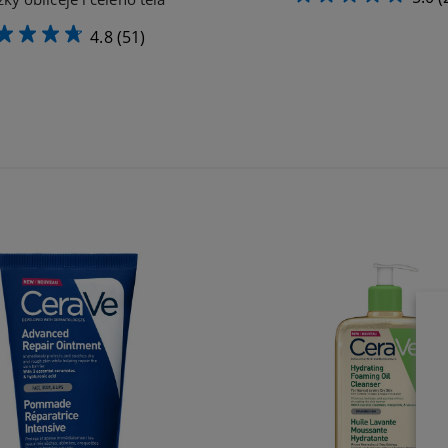
4.8
(51)