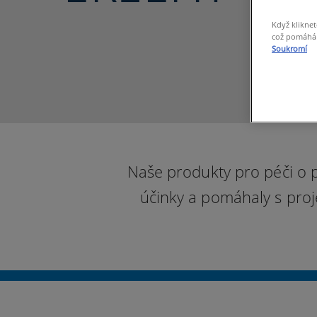
Když kliknet
což pomáhá s
Soukromí
Naše produkty pro péči o p
účinky a pomáhaly s pro