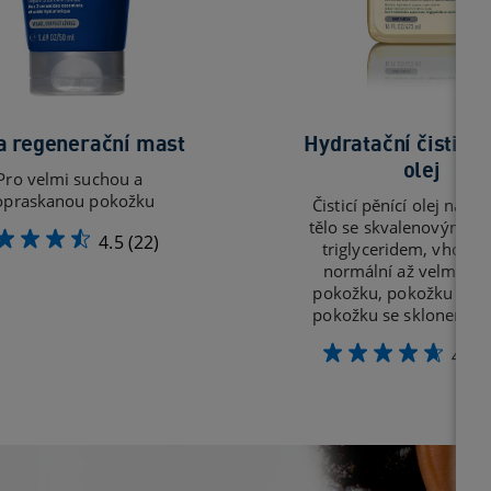
a regenerační mast
Hydratační čisticí 
olej
Pro velmi suchou a
opraskanou pokožku
Čisticí pěnící olej na obl
tělo se skvalenovým ol
4.5
(22)
triglyceridem, vhodný
normální až velmi su
pokožku, pokožku koje
pokožku se sklonem k a
4.7
(