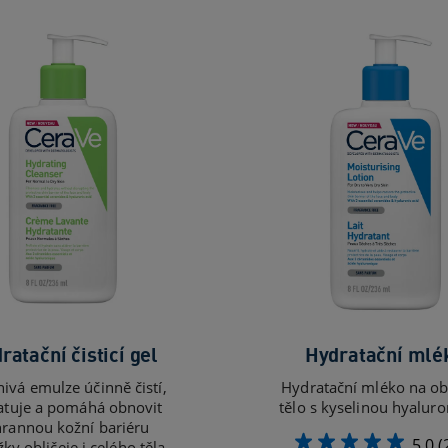
ratační čisticí gel
Hydratační mlé
ivá emulze účinně čistí,
Hydratační mléko na obl
atuje a pomáhá obnovit
tělo s kyselinou hyalur
rannou kožní bariéru
5.0
(
ky obličeje i celého těla