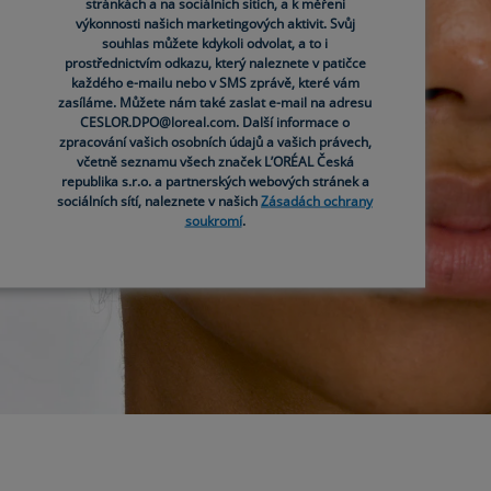
stránkách a na sociálních sítích, a k měření
výkonnosti našich marketingových aktivit. Svůj
souhlas můžete kdykoli odvolat, a to i
prostřednictvím odkazu, který naleznete v patičce
každého e-mailu nebo v SMS zprávě, které vám
zasíláme. Můžete nám také zaslat e-mail na adresu
CESLOR.DPO@loreal.com. Další informace o
zpracování vašich osobních údajů a vašich právech,
včetně seznamu všech značek L’ORÉAL Česká
republika s.r.o. a partnerských webových stránek a
sociálních sítí, naleznete v našich
Zásadách ochrany
soukromí
.