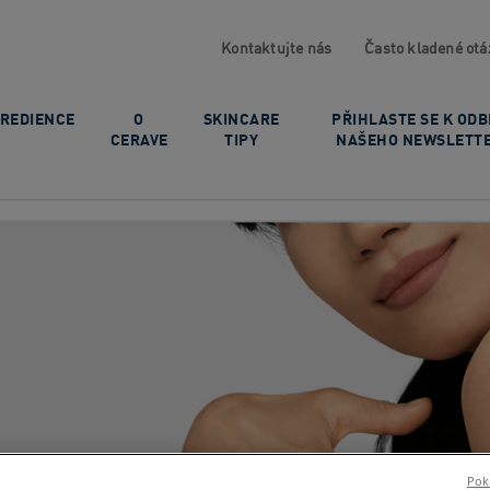
Kontaktujte nás
Často kladené otá
GREDIENCE
O
SKINCARE
PŘIHLASTE SE K OD
CERAVE
TIPY
NAŠEHO NEWSLETT
Pokr