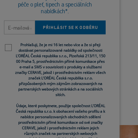
péče o pleť, tipech a speciálních
nabídkách*.
E-mailová adresa
PŘIHLÁSIT SE K ODBĚRU
pěnící
Newsletter policy
Prohlašuji, že je mi 16 let nebo více a že si přeji
dostávat personalizované nabídky od společnosti
L’ORÉAL Česká republika s.r.o., Plzeňská 213/11, 150
ičej a
00 Praha 5, prostřednictvím přímé komunikace přes
ejem a
e-mail a SMS v souvislosti s produkty a službami
 pro
značky CERAVE, jakož i prostřednictvím reklam všech
chou
značek L’ORÉAL Česká republika s.r.o.
nců a
přizpůsobených mým zájmům zobrazovaných na
topii
partnerských webových stránkách a na sociálních
sítích.
20)
Údaje, které poskytnete, použije společnost L’ORÉAL
Česká republika s.r.o. k obohacení vašeho profilu a k
nabídce personalizovaných obchodních sdělení
prostřednictvím přímé komunikace od své značky
CERAVE, jakož i prostřednictvím reklam jejich
různých značek na partnerských webových