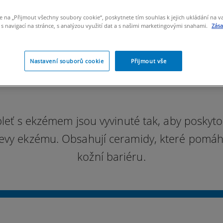
e na „Přijmout všechny soubory cookie“, poskytnete tím souhlas k jejich ukládání na v
 navigací na stránce, s analýzou využití dat a s našimi marketingovými snahami.
Zás
Nastavení souborů cookie
Přijmout vše
leť s ekzémem jsou vyvinuté tak, aby poskytova
jevy ekzému. Obsahují ceramidy, které pomá
kožní bariéru.