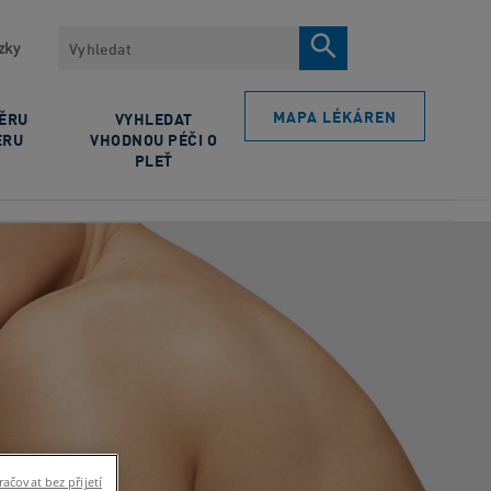
Vyhledávat
zky
MAPA LÉKÁREN
BĚRU
VYHLEDAT
ERU
VHODNOU PÉČI O
PLEŤ
ačovat bez přijetí