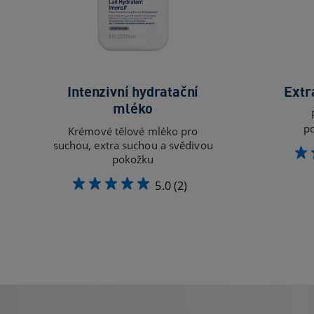
Intenzivní hydratační
Extr
mléko
p
Krémové tělové mléko pro
suchou, extra suchou a svědivou
pokožku
5.0
(2)