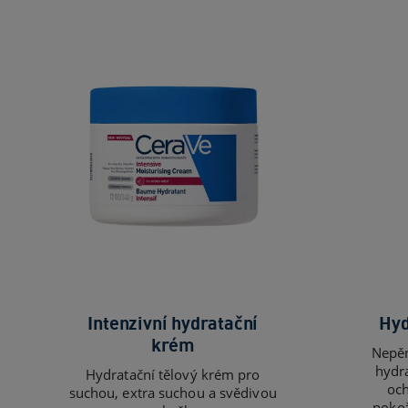
Intenzivní hydratační
Hyd
krém
Nepěn
hydr
Hydratační tělový krém pro
och
suchou, extra suchou a svědivou
pokož