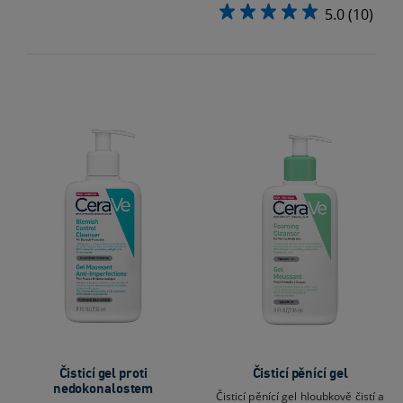
5.0
(10)
Čisticí gel proti
Čisticí pěnící gel
nedokonalostem
Čisticí pěnící gel hloubkově čistí a