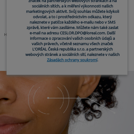
značek na partnerských webových stránkách a na
sociálních sítích, a k měření výkonnosti našich
marketingových aktivit. Svůj souhlas můžete kdykoli
odvolat, a to i prostřednictvím odkazu, který
naleznete v patičce každého e-mailu nebo v SMS
Hydratační mléko
zprávě, které vám zasíláme. Můžete nám také zaslat
e-mail na adresu CESLOR.DPO@loreal.com. Další
Hydratační mléko na obličej a tělo s
informace o zpracování vašich osobních údajů a
kyselinou hyaluronovou
vašich právech, včetně seznamu všech značek
L’ORÉAL Česká republika s.r.o. a partnerských
5.0
(20)
webových stránek a sociálních sítí, naleznete v našich
Zásadách ochrany soukromí
.