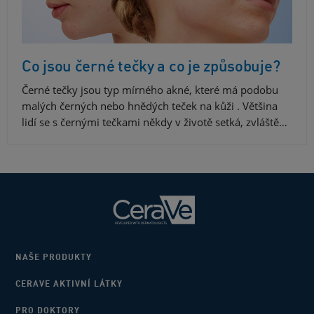
Co jsou černé tečky a co je způsobuje?
Černé tečky jsou typ mírného akné, které má podobu
malých černých nebo hnědých teček na kůži . Většina
lidí se s černými tečkami někdy v životě setká, zvláště…
NAŠE PRODUKTY
CERAVE AKTIVNÍ LÁTKY
PRO DOKTORY