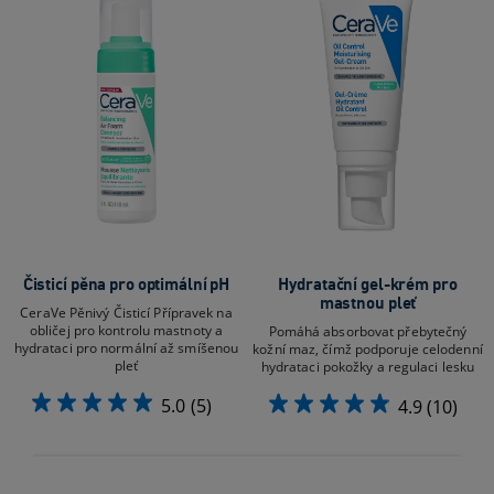
Čisticí pěna pro optimální pH
Hydratační gel-krém pro
mastnou pleť
CeraVe Pěnivý Čisticí Přípravek na
obličej pro kontrolu mastnoty a
Pomáhá absorbovat přebytečný
hydrataci pro normální až smíšenou
kožní maz, čímž podporuje celodenní
pleť
hydrataci pokožky a regulaci lesku
5.0
(5)
4.9
(10)