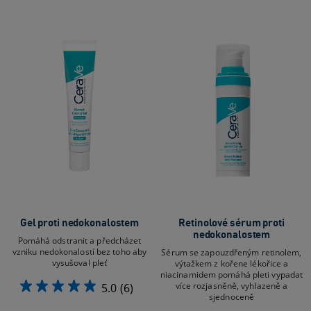
Gel proti nedokonalostem
Retinolové sérum proti
nedokonalostem
Pomáhá odstranit a předcházet
vzniku nedokonalostí bez toho aby
Sérum se zapouzdřeným retinolem,
vysušoval pleť
výtažkem z kořene lékořice a
niacinamidem pomáhá pleti vypadat
více rozjasněně, vyhlazeně a
5.0
(6)
sjednoceně