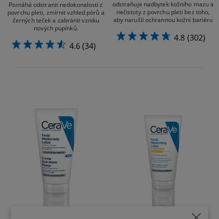
odstraňuje nadbytek kožního mazu a
Pomáhá odstranit nedokonalosti z
nečistoty z povrchu pleti bez toho,
povrchu pleti, zmírnit vzhled pórů a
aby narušil ochrannou kožní bariéru
černých teček a zabránit vzniku
nových pupínků.
4.8
(302)
4.6
(34)