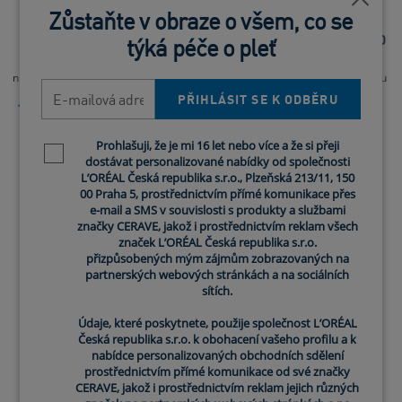
Blízko
Zůstaňte v obraze o všem, co se
Hydratační péče o pleť
Hydratační péče o pleť SPF 50
týká péče o pleť
Obsahuje 3 esenciální ceramidy,
Každodenní širokospektrální
niacinamid a kyselinu hyaluronovou
ochrana před UV zářením s lehkou
E-mailová adresa
hydratační texturou
PŘIHLÁSIT SE K ODBĚRU
4.9
(385)
4.8
(15)
Prohlašuji, že je mi 16 let nebo více a že si přeji
Newsletter policy
dostávat personalizované nabídky od společnosti
L’ORÉAL Česká republika s.r.o., Plzeňská 213/11, 150
00 Praha 5, prostřednictvím přímé komunikace přes
e-mail a SMS v souvislosti s produkty a službami
značky CERAVE, jakož i prostřednictvím reklam všech
značek L’ORÉAL Česká republika s.r.o.
přizpůsobených mým zájmům zobrazovaných na
partnerských webových stránkách a na sociálních
sítích.
Údaje, které poskytnete, použije společnost L’ORÉAL
Česká republika s.r.o. k obohacení vašeho profilu a k
nabídce personalizovaných obchodních sdělení
prostřednictvím přímé komunikace od své značky
CERAVE, jakož i prostřednictvím reklam jejich různých