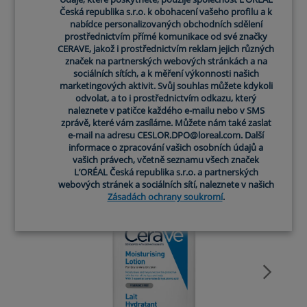
Staňte se členem rodiny CeraVe a
Česká republika s.r.o. k obohacení vašeho profilu a k
nabídce personalizovaných obchodních sdělení
získejte vzorky zdarma,
prostřednictvím přímé komunikace od své značky
CERAVE, jakož i prostřednictvím reklam jejich různých
značek na partnerských webových stránkách a na
personalizované tipy pro péči o pleť a
sociálních sítích, a k měření výkonnosti našich
marketingových aktivit. Svůj souhlas můžete kdykoli
mnoho dalšího.
odvolat, a to i prostřednictvím odkazu, který
naleznete v patičce každého e-mailu nebo v SMS
zprávě, které vám zasíláme. Můžete nám také zaslat
e-mail na adresu CESLOR.DPO@loreal.com. Další
informace o zpracování vašich osobních údajů a
vašich právech, včetně seznamu všech značek
L’ORÉAL Česká republika s.r.o. a partnerských
webových stránek a sociálních sítí, naleznete v našich
Zásadách ochrany soukromí
.