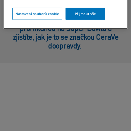
Celý příběh
Nastavení souborů cookie
Přijmout vše
Podívejte se na naši reklamu
promítanou na Super Bowlu a
zjistíte, jak je to se značkou CeraVe
doopravdy.