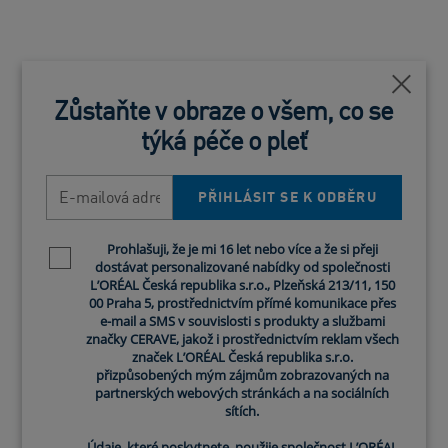
Blízko
Zůstaňte v obraze o všem, co se
týká péče o pleť
E-mailová adresa
PŘIHLÁSIT SE K ODBĚRU
Prohlašuji, že je mi 16 let nebo více a že si přeji
Newsletter policy
dostávat personalizované nabídky od společnosti
L’ORÉAL Česká republika s.r.o., Plzeňská 213/11, 150
00 Praha 5, prostřednictvím přímé komunikace přes
e-mail a SMS v souvislosti s produkty a službami
Cera vs. CeraVe
značky CERAVE, jakož i prostřednictvím reklam všech
značek L’ORÉAL Česká republika s.r.o.
přizpůsobených mým zájmům zobrazovaných na
partnerských webových stránkách a na sociálních
Tým CeraVe
sítích.
Údaje, které poskytnete, použije společnost L’ORÉAL