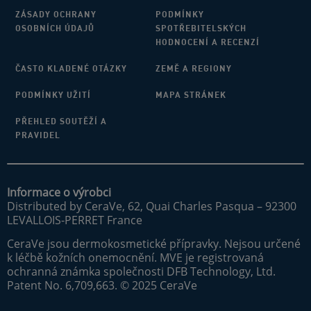
ZÁSADY OCHRANY
PODMÍNKY
OSOBNÍCH ÚDAJŮ
SPOTŘEBITELSKÝCH
HODNOCENÍ A RECENZÍ
ČASTO KLADENÉ OTÁZKY
ZEMĚ A REGIONY
PODMÍNKY UŽITÍ
MAPA STRÁNEK
PŘEHLED SOUTĚŽÍ A
PRAVIDEL
Informace o výrobci
Distributed by CeraVe, 62, Quai Charles Pasqua – 92300
LEVALLOIS-PERRET France
CeraVe jsou dermokosmetické přípravky. Nejsou určené
k léčbě kožních onemocnění. MVE je registrovaná
ochranná známka společnosti DFB Technology, Ltd.
Patent No. 6,709,663. © 2025 CeraVe