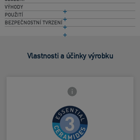
VÝHODY
POUŽITÍ
BEZPEČNOSTNÍ TVRZENÍ
Vlastnosti a účinky výrobku
Ikona zavření přední strany
adní strany
Pomáhá chránit přirozenou kožní
Card Frontside
bariéru