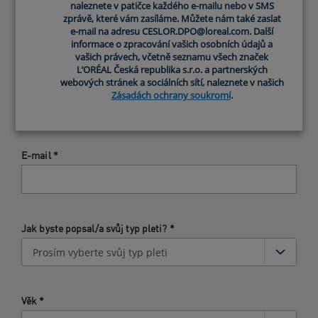
naleznete v patičce každého e-mailu nebo v SMS
naleznete v patičce každého e-mailu nebo v SMS
zprávě, které vám zasíláme. Můžete nám také zaslat
zprávě, které vám zasíláme. Můžete nám také zaslat
e-mail na adresu CESLOR.DPO@loreal.com. Další
e-mail na adresu CESLOR.DPO@loreal.com. Další
informace o zpracování vašich osobních údajů a
informace o zpracování vašich osobních údajů a
vašich právech, včetně seznamu všech značek
vašich právech, včetně seznamu všech značek
L’ORÉAL Česká republika s.r.o. a partnerských
L’ORÉAL Česká republika s.r.o. a partnerských
webových stránek a sociálních sítí, naleznete v našich
webových stránek a sociálních sítí, naleznete v našich
Přezdívka/Jméno
*
Zásadách ochrany soukromí
Zásadách ochrany soukromí
.
.
E-mail
*
Jak byste popsal/a svůj typ pleti?
*
Věk
*