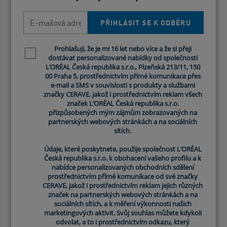
E-mailová adresa
E-mailová adresa
Na našem webu můžete nalézt recenze našich
PŘIHLÁSIT SE K ODBĚRU
PŘIHLÁSIT SE K ODBĚRU
produktů. Autenticitu takových recenzí však
negarantujeme, tedy recenze na našem webu
Prohlašuji, že je mi 16 let nebo více a že si přeji
Prohlašuji, že je mi 16 let nebo více a že si přeji
nejsou ověřené a nezaručujeme, že spotřebitelská
Newsletter policy
Newsletter policy
dostávat personalizované nabídky od společnosti
dostávat personalizované nabídky od společnosti
recenze pochází od spotřebitele, který daný
L’ORÉAL Česká republika s.r.o., Plzeňská 213/11, 150
L’ORÉAL Česká republika s.r.o., Plzeňská 213/11, 150
produkt použil nebo si jej zakoupil.
00 Praha 5, prostřednictvím přímé komunikace přes
00 Praha 5, prostřednictvím přímé komunikace přes
Podělte se s námi o názor
e-mail a SMS v souvislosti s produkty a službami
e-mail a SMS v souvislosti s produkty a službami
značky CERAVE, jakož i prostřednictvím reklam všech
značky CERAVE, jakož i prostřednictvím reklam všech
značek L’ORÉAL Česká republika s.r.o.
značek L’ORÉAL Česká republika s.r.o.
Povinná pole
přizpůsobených mým zájmům zobrazovaných na
přizpůsobených mým zájmům zobrazovaných na
partnerských webových stránkách a na sociálních
partnerských webových stránkách a na sociálních
Ohodnoťte produkt
sítích.
sítích.
Údaje, které poskytnete, použije společnost L’ORÉAL
Údaje, které poskytnete, použije společnost L’ORÉAL
Česká republika s.r.o. k obohacení vašeho profilu a k
Česká republika s.r.o. k obohacení vašeho profilu a k
nabídce personalizovaných obchodních sdělení
nabídce personalizovaných obchodních sdělení
Název recenze
*
prostřednictvím přímé komunikace od své značky
prostřednictvím přímé komunikace od své značky
CERAVE, jakož i prostřednictvím reklam jejich různých
CERAVE, jakož i prostřednictvím reklam jejich různých
značek na partnerských webových stránkách a na
značek na partnerských webových stránkách a na
sociálních sítích, a k měření výkonnosti našich
sociálních sítích, a k měření výkonnosti našich
Komentář recenze
*
marketingových aktivit. Svůj souhlas můžete kdykoli
marketingových aktivit. Svůj souhlas můžete kdykoli
odvolat, a to i prostřednictvím odkazu, který
odvolat, a to i prostřednictvím odkazu, který