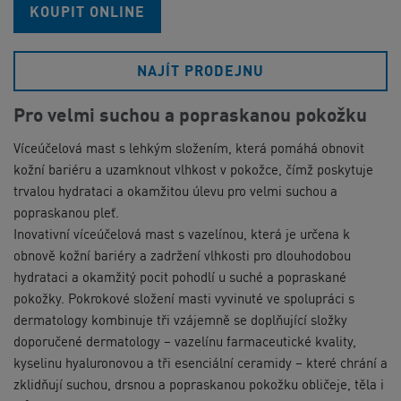
KOUPIT ONLINE
NAJÍT PRODEJNU
Pro velmi suchou a popraskanou pokožku
Víceúčelová mast s lehkým složením, která pomáhá obnovit
kožní bariéru a uzamknout vlhkost v pokožce, čímž poskytuje
trvalou hydrataci a okamžitou úlevu pro velmi suchou a
popraskanou pleť.
Inovativní víceúčelová mast s vazelínou, která je určena k
obnově kožní bariéry a zadržení vlhkosti pro dlouhodobou
hydrataci a okamžitý pocit pohodlí u suché a popraskané
pokožky. Pokrokové složení masti vyvinuté ve spolupráci s
dermatology kombinuje tři vzájemně se doplňující složky
doporučené dermatology – vazelínu farmaceutické kvality,
kyselinu hyaluronovou a tři esenciální ceramidy – které chrání a
zklidňují suchou, drsnou a popraskanou pokožku obličeje, těla i