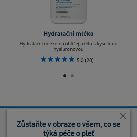
Hydratační mléko
Hydratační mléko na obličej a tělo s kyselinou
Hyd
hyaluronovou
5.0
(20)
Blízko
Blízko
Zůstaňte v obraze o všem, co se
Zůstaňte v obraze o všem, co se
Neověřené recenze
týká péče o pleť
týká péče o pleť