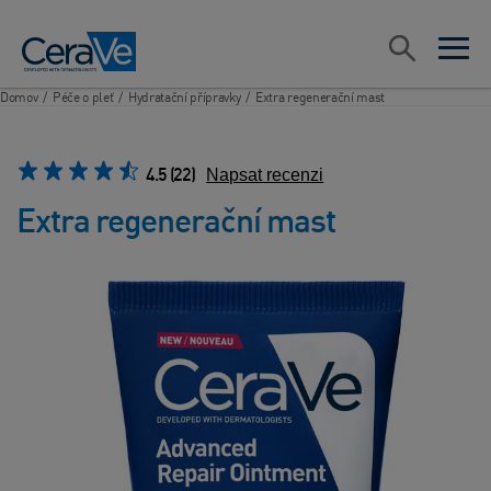
Main Navigation
Vyhledávat
open sea
open 
Domov
/
Péče o pleť
/
Hydratační přípravky
/
Extra regenerační mast
4.5
(22)
Napsat recenzi
Extra regenerační mast