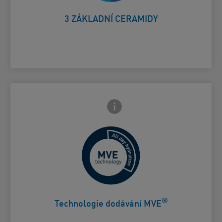
3 ZÁKLADNÍ CERAMIDY
Ikona zavření přední strany
adní strany
Řízené uvolňování pro celodenní
Card Frontside
hydrataci
®
Technologie dodávání MVE