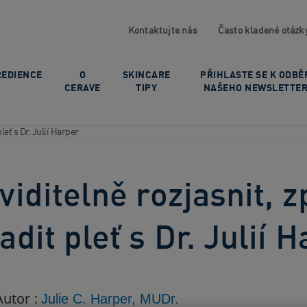
Kontaktujte nás
Často kladené otázk
REDIENCE
O
SKINCARE
PŘIHLASTE SE K ODBĚ
CERAVE
TIPY
NAŠEHO NEWSLETTE
pleť s Dr. Julií Harper
viditelně rozjasnit, z
adit pleť s Dr. Julií 
Autor :
Julie C. Harper, MUDr.