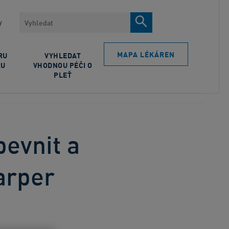
Vyhledávat
y
MAPA LÉKÁREN
RU
VYHLEDAT
RU
VHODNOU PÉČI O
PLEŤ
pevnit a
Harper