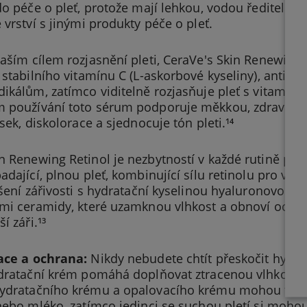
do péče o pleť, protože mají lehkou, vodou ředitelnou
 vrství s jinými produkty péče o pleť.
aším cílem rozjasnění pleti, CeraVe's Skin Renewing
 stabilního vitamínu C (L-askorbové kyseliny), antiox
ikálům, zatímco viditelně rozjasňuje pleť s vitamíne
 používání toto sérum podporuje měkkou, zdravě vypa
ásek, diskolorace a sjednocuje tón pleti.¹⁴
 Renewing Retinol je nezbytností v každé rutině péče
adající, plnou pleť, kombinující sílu retinolu pro vyh
ýšení zářivosti s hydratační kyselinou hyaluronovou,
mi ceramidy, které uzamknou vlhkost a obnoví ochran
í záři.¹³
ace a ochrana:
Nikdy nebudete chtít přeskočit hydrat
dratační krém pomáhá doplňovat ztracenou vlhkost, ab
ydratačního krému a opalovacího krému mohou ti s n
nebo mléko, zatímco jedinci se suchou pletí si moh