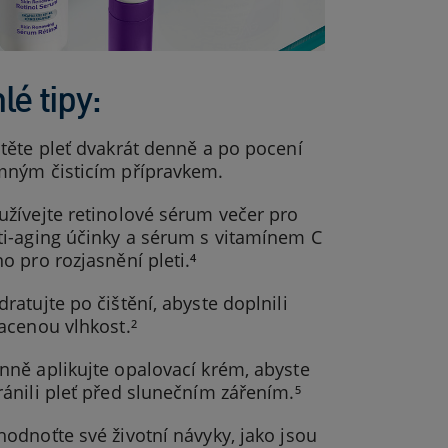
lé tipy:
stěte pleť dvakrát denně a po pocení
mným čisticím přípravkem.
užívejte retinolové sérum večer pro
ti-aging účinky a sérum s vitamínem C
no pro rozjasnění pleti.⁴
dratujte po čištění, abyste doplnili
racenou vlhkost.²
nně aplikujte opalovací krém, abyste
ránili pleť před slunečním zářením.⁵
hodnoťte své životní návyky, jako jsou