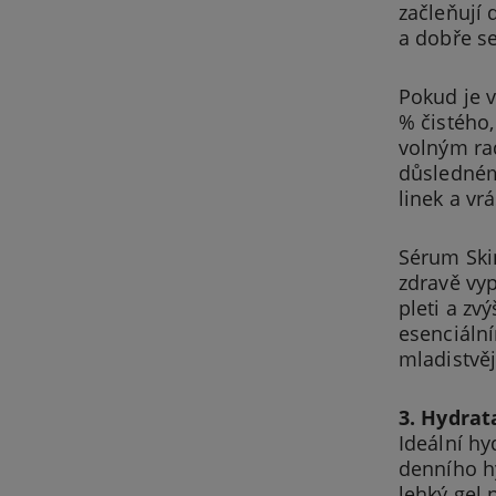
začleňují 
a dobře se
Pokud je v
% čistého,
volným rad
důsledném
linek a vr
Sérum Skin
zdravě vyp
pleti a zv
esenciální
mladistvějš
3. Hydrat
Ideální hy
denního h
lehký gel 