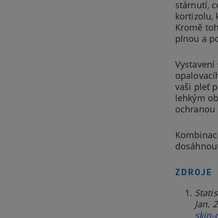
stárnutí, 
kortizolu,
Kromě toho
plnou a po
Vystavení 
opalovací
vaši pleť 
lehkým ob
ochranou a
Kombinací 
dosáhnout j
ZDROJE
Stati
Jan. 
skin-