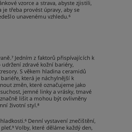
nkové vzorce a strava, abyste zjistili,
a je třeba provést úpravy, aby se
edešlo unavenému vzhledu.⁶
ně.⁷ Jedním z faktorů přispívajících k
 udržení zdravé kožní bariéry,
tresory. S věkem hladina ceramidů
bariéře, která je náchylnější k
imnout změn, které označujeme jako
suchost, jemné linky a vrásky, tmavé
načně lišit a mohou být ovlivněny
í životní styl.⁸
hladkosti.⁶ Denní vystavení znečištění,
eť.⁹ Volby, které děláme každý den,