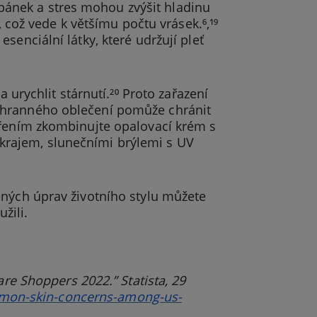
ý spánek a stres mohou zvýšit hladinu
, což vede k většímu počtu vrásek.⁶‚¹⁹
senciální látky, které udržují pleť
a urychlit stárnutí.²⁰ Proto zařazení
chranného oblečení pomůže chránit
ářením zkombinujte opalovací krém s
krajem, slunečními brýlemi s UV
ených úprav životního stylu můžete
žili.
e Shoppers 2022.” Statista, 29
mmon-skin-concerns-among-us-