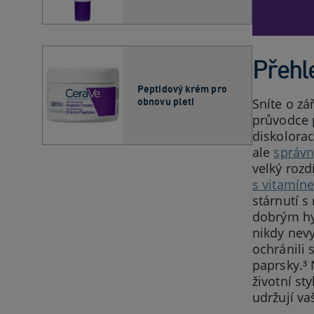
Přehl
Peptidový krém pro
obnovu pleti
Sníte o zá
průvodce
diskolorac
ale
správn
velký rozd
s vitamín
stárnutí s
dobrým hy
nikdy nev
ochránili 
paprsky.³ 
životní st
udržují va