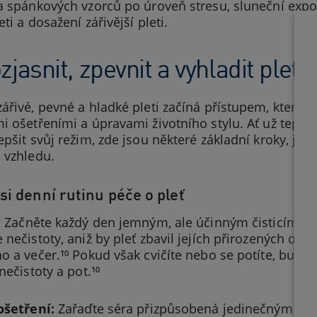
a spánkových vzorců po úroveň stresu, sluneční expoz
eti a dosažení zářivější pleti.
zjasnit, zpevnit a vyhladit pleť
ářivé, pevné a hladké pleti začíná přístupem, který
i ošetřeními a úpravami životního stylu. Ať už teprv
epšit svůj režim, zde jsou některé základní kroky, jak 
 vzhledu.
si denní rutinu péče o pleť
:
Začněte každý den jemným, ale účinným čisticím pří
nečistoty, aniž by pleť zbavil jejích přirozených olejů.
o a večer.¹⁰ Pokud však cvičíte nebo se potíte, budete 
nečistoty a pot.¹⁰
ošetření:
Zařaďte séra přizpůsobená jedinečným potře