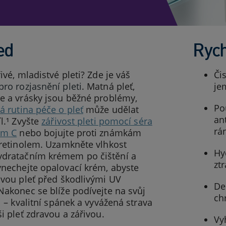
ed
Rych
řivé, mladistvé pleti? Zde je váš
Či
pro rozjasnění pleti
. Matná pleť,
je
e a vrásky jsou běžné problémy,
Po
á rutina péče o pleť
může udělat
an
íl.¹ Zvyšte
zářivost pleti pomocí séra
rá
em C
nebo bojujte proti známkám
 retinolem. Uzamkněte vlhkost
Hy
dratačním krémem po čištění a
zt
ynechejte opalovací krém, abyste
svou pleť před škodlivými UV
De
Nakonec se blíže podívejte na svůj
ch
yl – kvalitní spánek a vyvážená strava
ši pleť zdravou a zářivou.
Vy