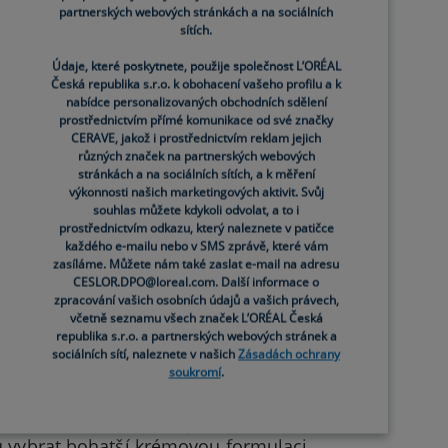
 formuli, která je kosmeticky elegantní
partnerských webových stránkách a na sociálních
sítích.
Údaje, které poskytnete, použije společnost L’ORÉAL
 Vitamin C Serum je formulováno s 10
Česká republika s.r.o. k obohacení vašeho profilu a k
nabídce personalizovaných obchodních sdělení
idantu, který pomáhá bránit proti
prostřednictvím přímé komunikace od své značky
m C z více než 50 pomerančů.¹⁴ Při
CERAVE, jakož i prostřednictvím reklam jejich
dající pleť, snižuje výskyt jemných
různých značek na partnerských webových
stránkách a na sociálních sítích, a k měření
výkonnosti našich marketingových aktivit. Svůj
souhlas můžete kdykoli odvolat, a to i
prostřednictvím odkazu, který naleznete v patičce
 o pleť, která podporuje mladistvou,
každého e-mailu nebo v SMS zprávě, které vám
lazení jemných linek, zlepšení textury
zasíláme. Můžete nám také zaslat e-mail na adresu
 zklidňujícím niacinamidem a třemi
CESLOR.DPO@loreal.com. Další informace o
nou bariéru pleti pro zdravější,
zpracování vašich osobních údajů a vašich právech,
včetně seznamu všech značek L’ORÉAL Česká
republika s.r.o. a partnerských webových stránek a
sociálních sítí, naleznete v našich
Zásadách ochrany
soukromí
.
ační krém a opalovací krém.³‚⁵‚¹⁶
y pleť zůstala zdravá.¹⁵ Při výběru
ormální až mastnou pletí preferovat
ou vybrat bohatší krémovou formulaci