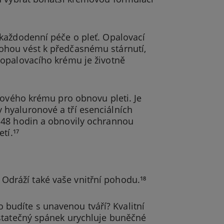
 každodenní péče o pleť. Opalovací
ohou vést k předčasnému stárnutí,
 opalovacího krému je životně
dového krému pro obnovu pleti. Je
hyaluronové a tří esenciálních
 48 hodin a obnovily ochrannou
tí.¹⁷
⁸ Odráží také vaše vnitřní pohodu.¹⁸
to budíte s unavenou tváří? Kvalitní
ostatečný spánek urychluje buněčné