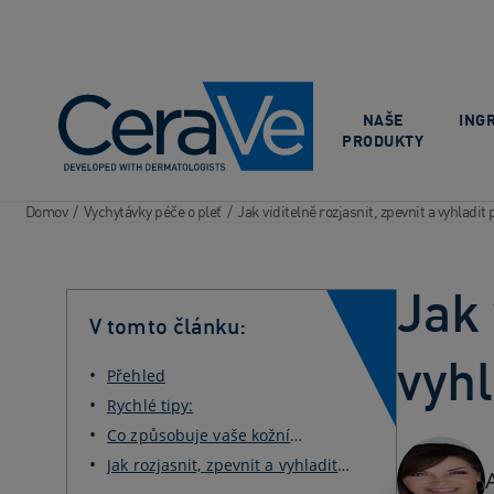
Main Navigation
NAŠE
ING
PRODUKTY
Domov
/
Vychytávky péče o pleť
/
Jak viditelně rozjasnit, zpevnit a vyhladit 
Jak 
V tomto článku:
vyhl
Přehled
Rychlé tipy:
Co způsobuje vaše kožní
problémy?
Jak rozjasnit, zpevnit a vyhladit
pleť