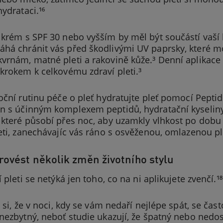
hydrataci.¹⁶
krém s SPF 30 nebo vyšším by měl být součástí vaší
há chránit vás před škodlivými UV paprsky, které m
vrnám, matné pleti a rakovině kůže.³ Denní aplikace
krokem k celkovému zdraví pleti.³
oční rutinu péče o pleť hydratujte pleť pomocí Pepti
n s účinným komplexem peptidů, hydratační kyseliny 
 které působí přes noc, aby uzamkly vlhkost po dobu
eti, zanechávajíc vás ráno s osvěženou, omlazenou ple
rovést několik změn životního stylu
í pleti se netýká jen toho, co na ni aplikujete zvenčí.¹
e si, že v noci, kdy se vám nedaří nejlépe spát, se čas
 nezbytný, neboť studie ukazují, že špatný nebo ned