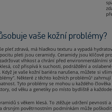
spá
zd
př
ůsobuje vaše kožní problémy?
še pleť zdravá, má hladkou texturu a vypadá hydratova
pocitu pleti jsou ceramidy. Ceramidy jsou klíčové pro
zadržovat vlhkost a chrání před environmentálními s
klesá, což přispívá k suchosti, podráždění a oslabené 
. Když je vaše kožní bariéra narušena, můžete si vš
blémy“. Některé z těchto kožních problémů¹ zahrnují 
matnost. Tyto problémy se mohou u každého člověka z
ory, od věku a genetiky po místo bydliště a každodenn
ramidů s věkem klesá. To ztěžuje udržení pevnosti a 
 a drsným povětrnostním podmínkám může poškodit pl