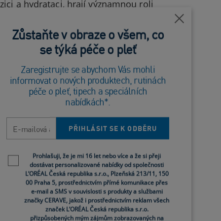
ici a hydrataci, hrají významnou roli
Blízko
Zůstaňte v obraze o všem, co
se týká péče o pleť
Zaregistrujte se abychom Vás mohli
 kombinuje důslednou denní rutinu s
informovat o nových produktech, rutinách
e začínáte svou cestu péče o pleť nebo
péče o pleť, tipech a speciálních
rozjasnit pleť a dosáhnout jejího
nabídkách*.
E-mailová adresa
PŘIHLÁSIT SE K ODBĚRU
Newsletter policy
pravkem.¹⁰ Jemný čisticí přípravek
Prohlašuji, že je mi 16 let nebo více a že si přeji
¹¹ Pleť si budete chtít čistit dvakrát
dostávat personalizované nabídky od společnosti
L’ORÉAL Česká republika s.r.o., Plzeňská 213/11, 150
si chtít pleť vyčistit poté, abyste
00 Praha 5, prostřednictvím přímé komunikace přes
e-mail a SMS v souvislosti s produkty a službami
značky CERAVE, jakož i prostřednictvím reklam všech
značek L’ORÉAL Česká republika s.r.o.
bám vaší pleti.¹² Séra se snadněji
přizpůsobených mým zájmům zobrazovaných na