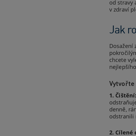
od stravy 
v zdraví pl
Jak ro
Dosažení z
pokročilým
chcete vyl
nejlepšího
Vytvořte 
1. Čištění
odstraňuje 
denně, rán
odstranili 
2. Cílené 