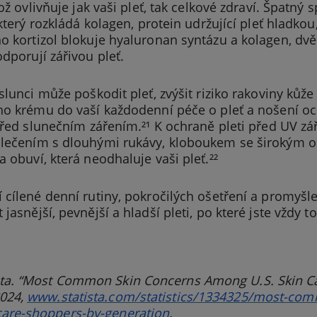
což ovlivňuje jak vaši pleť, tak celkové zdraví. Špatn
 který rozkládá kolagen, protein udržující pleť hladkou
 kortizol blokuje hyaluronan syntázu a kolagen, dvě e
dporují zářivou pleť.
slunci může poškodit pleť, zvýšit riziko rakoviny kůže 
ho krému do vaší každodenní péče o pleť a nošení o
před slunečním zářením.²¹ K ochraně pleti před UV z
lečením s dlouhými rukávy, kloboukem se širokým o
 obuví, která neodhaluje vaši pleť.²²
cílené denní rutiny, pokročilých ošetření a promyšl
asnější, pevnější a hladší pleti, po které jste vždy tou
sta. “Most Common Skin Concerns Among U.S. Skin Car
2024,
www.statista.com/statistics/1334325/most-co
care-shoppers-by-generation
.