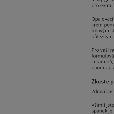
pro extra 
Opalovací 
krém pomá
tmavým sk
důležitým 
Pro vaši n
formulová
ceramidů,
bariéru pl
Zkuste p
Zdraví vaš
Všimli jst
spánek je