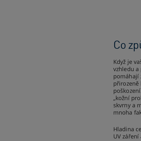
Co zp
Když je va
vzhledu a 
pomáhají 
přirozeně 
poškození
„kožní pro
skvrny a 
mnoha fakt
Hladina ce
UV záření