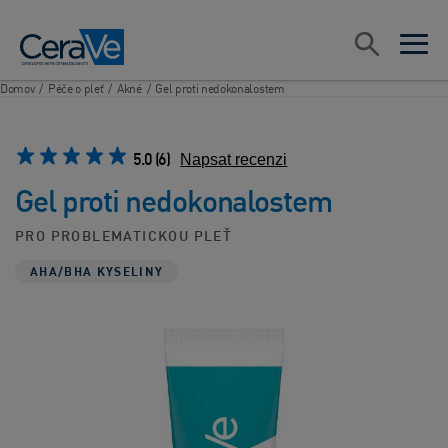
Main Navigation
Vyhledávat
open sea
open 
Domov
/
Péče o pleť
/
Akné
/
Gel proti nedokonalostem
5.0
(6)
Napsat recenzi
Gel proti nedokonalostem
PRO PROBLEMATICKOU PLEŤ
AHA/BHA KYSELINY