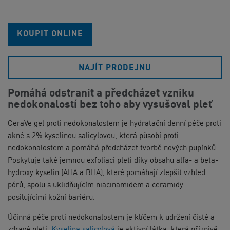
KOUPIT ONLINE
NAJÍT PRODEJNU
Pomáhá odstranit a předcházet vzniku
nedokonalostí bez toho aby vysušoval pleť
CeraVe gel proti nedokonalostem je hydratační denní péče proti
akné s 2% kyselinou salicylovou, která působí proti
nedokonalostem a pomáhá předcházet tvorbě nových pupínků.
Poskytuje také jemnou exfoliaci pleti díky obsahu alfa- a beta-
hydroxy kyselin (AHA a BHA), které pomáhají zlepšit vzhled
pórů, spolu s uklidňujícím niacinamidem a ceramidy
posilujícími kožní bariéru.
Účinná péče proti nedokonalostem je klíčem k udržení čisté a
zdravé pleti.
Kyselina salicylová
je aktivní látka, která příznivě