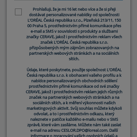
Na našem webu můžete nalézt recenze našich
Prohlašuji, že je mi 16 let nebo více a že si přeji
Prohlašuji, že je mi 16 let nebo více a že si přeji
Newsletter policy
Newsletter policy
produktů. Autenticitu takových recenzí však
dostávat personalizované nabídky od společnosti
dostávat personalizované nabídky od společnosti
negarantujeme, tedy recenze na našem webu
L’ORÉAL Česká republika s.r.o., Plzeňská 213/11, 150
L’ORÉAL Česká republika s.r.o., Plzeňská 213/11, 150
00 Praha 5, prostřednictvím přímé komunikace přes
00 Praha 5, prostřednictvím přímé komunikace přes
nejsou ověřené a nezaručujeme, že spotřebitelská
e-mail a SMS v souvislosti s produkty a službami
e-mail a SMS v souvislosti s produkty a službami
recenze pochází od spotřebitele, který daný
značky CERAVE, jakož i prostřednictvím reklam všech
značky CERAVE, jakož i prostřednictvím reklam všech
produkt použil nebo si jej zakoupil.
značek L’ORÉAL Česká republika s.r.o.
značek L’ORÉAL Česká republika s.r.o.
Podělte se s námi o názor
přizpůsobených mým zájmům zobrazovaných na
přizpůsobených mým zájmům zobrazovaných na
partnerských webových stránkách a na sociálních
partnerských webových stránkách a na sociálních
sítích.
sítích.
Povinná pole
Údaje, které poskytnete, použije společnost L’ORÉAL
Údaje, které poskytnete, použije společnost L’ORÉAL
Ohodnoťte produkt
Česká republika s.r.o. k obohacení vašeho profilu a k
Česká republika s.r.o. k obohacení vašeho profilu a k
nabídce personalizovaných obchodních sdělení
nabídce personalizovaných obchodních sdělení
prostřednictvím přímé komunikace od své značky
prostřednictvím přímé komunikace od své značky
CERAVE, jakož i prostřednictvím reklam jejich různých
CERAVE, jakož i prostřednictvím reklam jejich různých
značek na partnerských webových stránkách a na
značek na partnerských webových stránkách a na
Název recenze
*
sociálních sítích, a k měření výkonnosti našich
sociálních sítích, a k měření výkonnosti našich
marketingových aktivit. Svůj souhlas můžete kdykoli
marketingových aktivit. Svůj souhlas můžete kdykoli
odvolat, a to i prostřednictvím odkazu, který
odvolat, a to i prostřednictvím odkazu, který
naleznete v patičce každého e-mailu nebo v SMS
naleznete v patičce každého e-mailu nebo v SMS
Komentář recenze
*
zprávě, které vám zasíláme. Můžete nám také zaslat
zprávě, které vám zasíláme. Můžete nám také zaslat
e-mail na adresu CESLOR.DPO@loreal.com. Další
e-mail na adresu CESLOR.DPO@loreal.com. Další
informace o zpracování vašich osobních údajů a
informace o zpracování vašich osobních údajů a