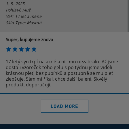
1. 5. 2025
Pohlaví: Muž
Věk: 17 let a méně
Skin Type: Mastná
Super, kupujeme znova
17 letý syn trpí na akné a nic mu nezabralo. Až jsme
dostali vzoreček toho gelu s po týdnu jsme viděli
krásnou pleť, bez pupínků a postupně se mu pleť
zlepšuje. Sám mi říkal, chce další balení. Skvělý
produkt, doporučuji.
LOAD MORE