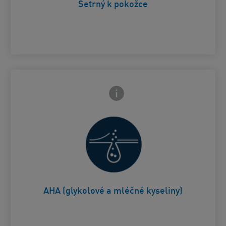
Šetrný k pokožce
Ikona zavření přední strany
adní strany
Pomáhá vyhlazovat a zjemňovat
Card Frontside
pokožku
AHA (glykolové a mléčné kyseliny)