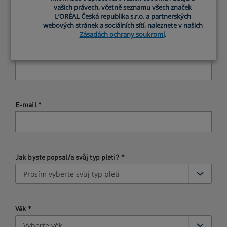
vašich právech, včetně seznamu všech značek
vašich právech, včetně seznamu všech značek
L’ORÉAL Česká republika s.r.o. a partnerských
L’ORÉAL Česká republika s.r.o. a partnerských
webových stránek a sociálních sítí, naleznete v našich
webových stránek a sociálních sítí, naleznete v našich
Zásadách ochrany soukromí
Zásadách ochrany soukromí
.
.
Přezdívka/Jméno
*
E-mail
*
Jak byste popsal/a svůj typ pleti?
*
Věk
*