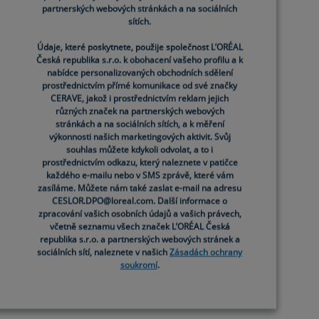
partnerských webových stránkách a na sociálních
partnerských webových stránkách a na sociálních
sítích.
sítích.
Údaje, které poskytnete, použije společnost L’ORÉAL
Údaje, které poskytnete, použije společnost L’ORÉAL
Česká republika s.r.o. k obohacení vašeho profilu a k
Česká republika s.r.o. k obohacení vašeho profilu a k
nabídce personalizovaných obchodních sdělení
nabídce personalizovaných obchodních sdělení
prostřednictvím přímé komunikace od své značky
prostřednictvím přímé komunikace od své značky
CERAVE, jakož i prostřednictvím reklam jejich
CERAVE, jakož i prostřednictvím reklam jejich
různých značek na partnerských webových
různých značek na partnerských webových
stránkách a na sociálních sítích, a k měření
stránkách a na sociálních sítích, a k měření
výkonnosti našich marketingových aktivit. Svůj
výkonnosti našich marketingových aktivit. Svůj
souhlas můžete kdykoli odvolat, a to i
souhlas můžete kdykoli odvolat, a to i
prostřednictvím odkazu, který naleznete v patičce
prostřednictvím odkazu, který naleznete v patičce
každého e-mailu nebo v SMS zprávě, které vám
každého e-mailu nebo v SMS zprávě, které vám
zasíláme. Můžete nám také zaslat e-mail na adresu
zasíláme. Můžete nám také zaslat e-mail na adresu
CESLOR.DPO@loreal.com. Další informace o
CESLOR.DPO@loreal.com. Další informace o
zpracování vašich osobních údajů a vašich právech,
zpracování vašich osobních údajů a vašich právech,
včetně seznamu všech značek L’ORÉAL Česká
včetně seznamu všech značek L’ORÉAL Česká
republika s.r.o. a partnerských webových stránek a
republika s.r.o. a partnerských webových stránek a
sociálních sítí, naleznete v našich
sociálních sítí, naleznete v našich
Zásadách ochrany
Zásadách ochrany
soukromí
soukromí
.
.