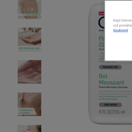
Když kliknet
což pomáhá s
Soukromí