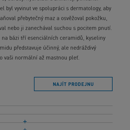
gel byl vyvinut ve spolupráci s dermatology, aby
traňoval přebytečný maz a osvěžoval pokožku,
šoval nebo ji zanechával suchou s pocitem pnutí.
el na bázi tří esenciálních ceramidů, kyseliny
midu představuje účinný, ale nedráždivý
 o vaši normální až mastnou pleť.
NAJÍT PRODEJNU