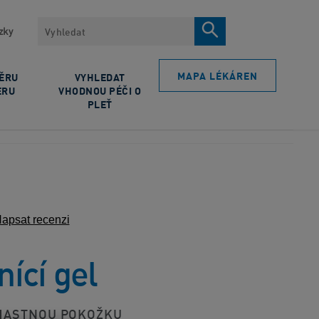
Vyhledávat
zky
MAPA LÉKÁREN
BĚRU
VYHLEDAT
ERU
VHODNOU PÉČI O
PLEŤ
apsat recenzi
nící gel
MASTNOU POKOŽKU