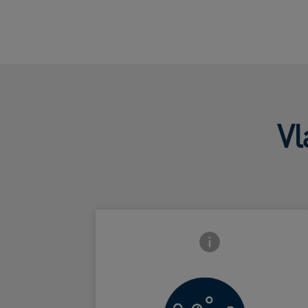
Vl
Ikona zavření přední 