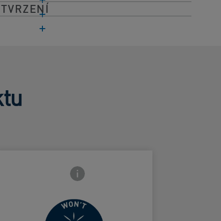
 TVRZENÍ
ktu
Ikona zavření přední strany