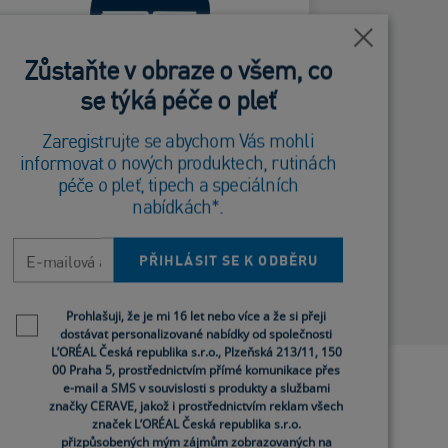
Neucpává
Blízko
Blízko
Zůstaňte v obraze o všem, co
Zůstaňte v obraze o všem, co
ard Frontside
póry
se týká péče o pleť
se týká péče o pleť
Nekomedogenní
Zaregistrujte se abychom Vás mohli
Zaregistrujte se abychom Vás mohli
informovat o nových produktech, rutinách
informovat o nových produktech, rutinách
péče o pleť, tipech a speciálních
péče o pleť, tipech a speciálních
nabídkách*.
nabídkách*.
E-mailová adresa
E-mailová adresa
PŘIHLÁSIT SE K ODBĚRU
PŘIHLÁSIT SE K ODBĚRU
Newsletter policy
Newsletter policy
Prohlašuji, že je mi 16 let nebo více a že si přeji
Prohlašuji, že je mi 16 let nebo více a že si přeji
dostávat personalizované nabídky od společnosti
dostávat personalizované nabídky od společnosti
L’ORÉAL Česká republika s.r.o., Plzeňská 213/11, 150
L’ORÉAL Česká republika s.r.o., Plzeňská 213/11, 150
00 Praha 5, prostřednictvím přímé komunikace přes
00 Praha 5, prostřednictvím přímé komunikace přes
e-mail a SMS v souvislosti s produkty a službami
e-mail a SMS v souvislosti s produkty a službami
značky CERAVE, jakož i prostřednictvím reklam všech
značky CERAVE, jakož i prostřednictvím reklam všech
značek L’ORÉAL Česká republika s.r.o.
značek L’ORÉAL Česká republika s.r.o.
přizpůsobených mým zájmům zobrazovaných na
přizpůsobených mým zájmům zobrazovaných na