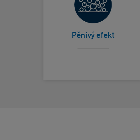
Jemně
osvěžuje a
Card Frontside
čistí
Pěnivý efekt