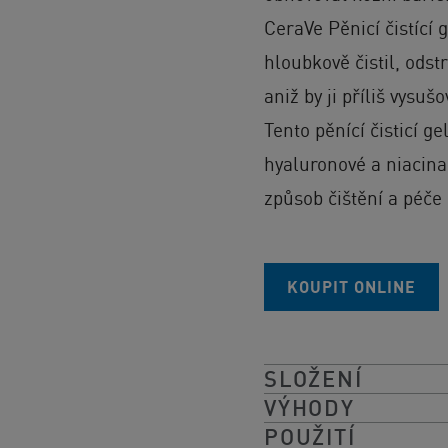
CeraVe Pěnicí čistící 
hloubkově čistil, ods
aniž by ji příliš vysu
Tento pěnící čisticí g
hyaluronové a niacina
způsob čištění a péče
KOUPIT ONLINE
SLOŽENÍ
VÝHODY
POUŽITÍ