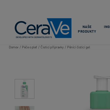
Main Navigation
NAŠE
IN
PRODUKTY
Domov
/
Péče o pleť
/
Čisticí přípravky
/
Pěnící čisticí gel