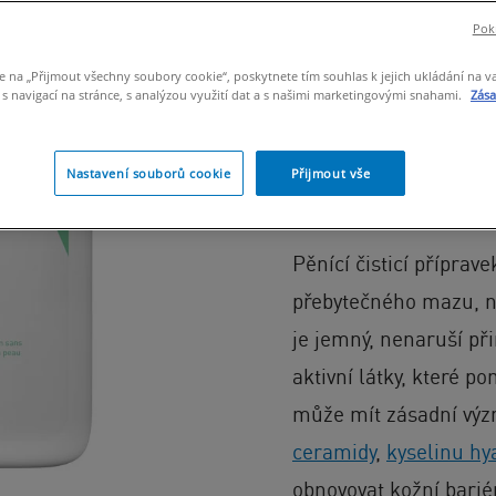
Pokr
REDUKCE MAZ
e na „Přijmout všechny soubory cookie“, poskytnete tím souhlas k jejich ukládání na v
Čisticí pěnící g
 navigací na stránce, s analýzou využití dat a s našimi marketingovými snahami.
Zás
nadbytek kožní
pleti bez toho,
Nastavení souborů cookie
Přijmout vše
bariéru
Pěnící čisticí příprave
přebytečného mazu, ne
je jemný, nenaruší př
aktivní látky, které p
může mít zásadní význ
ceramidy
,
kyselinu hy
obnovovat kožní bariér