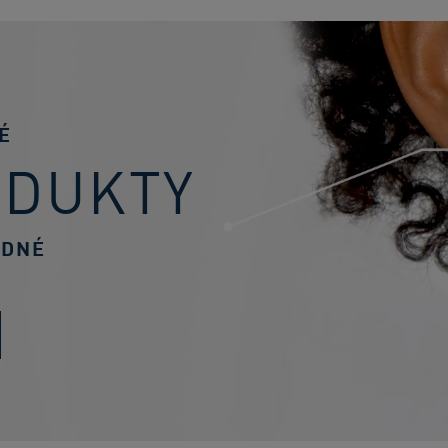
É
ODUKTY
ODNÉ