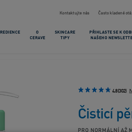
Kontaktujte nás
Často kladené otá
GREDIENCE
O
SKINCARE
PŘIHLASTE SE K OD
CERAVE
TIPY
NAŠEHO NEWSLETT
4.8
(302)
N
Čisticí pě
PRO NORMÁLNÍ AŽ 