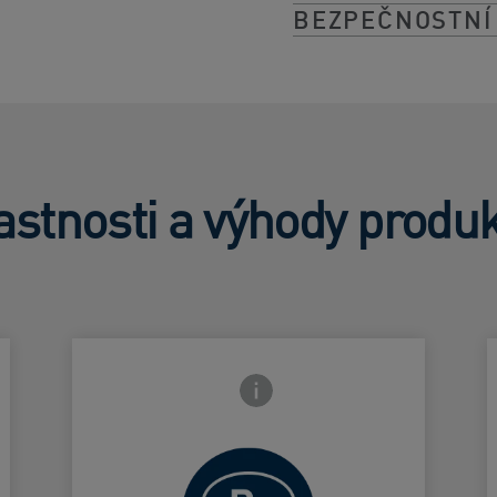
BEZPEČNOSTNÍ
astnosti a výhody produ
strany
Ikona zavření přední strany