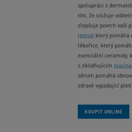
spolupráci s dermatol
tím, že snižuje vidite
zlepšuje povrch vaší 
retinol
který pomáhá ob
lékořice, který pomáh
esenciální ceramidy, 
s zklidňujícím
niacin
sérum pomáhá obnovov
zdravě vypadající pleti
KOUPIT ONLINE