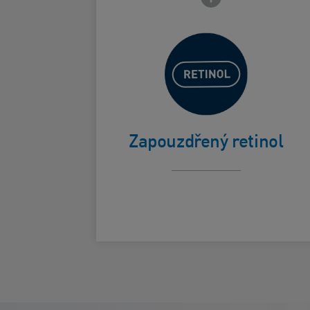
Pomáhá
viditelně
zlepšit vzhled
Card Frontside
jemných linek
Zapouzdřený retinol
a vrásek