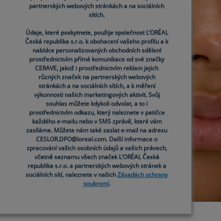
partnerských webových stránkách a na sociálních
partnerských webových stránkách a na sociálních
sítích.
sítích.
Údaje, které poskytnete, použije společnost L’ORÉAL
Údaje, které poskytnete, použije společnost L’ORÉAL
Česká republika s.r.o. k obohacení vašeho profilu a k
Česká republika s.r.o. k obohacení vašeho profilu a k
nabídce personalizovaných obchodních sdělení
nabídce personalizovaných obchodních sdělení
prostřednictvím přímé komunikace od své značky
prostřednictvím přímé komunikace od své značky
CERAVE, jakož i prostřednictvím reklam jejich
CERAVE, jakož i prostřednictvím reklam jejich
různých značek na partnerských webových
různých značek na partnerských webových
stránkách a na sociálních sítích, a k měření
stránkách a na sociálních sítích, a k měření
výkonnosti našich marketingových aktivit. Svůj
výkonnosti našich marketingových aktivit. Svůj
souhlas můžete kdykoli odvolat, a to i
souhlas můžete kdykoli odvolat, a to i
prostřednictvím odkazu, který naleznete v patičce
prostřednictvím odkazu, který naleznete v patičce
každého e-mailu nebo v SMS zprávě, které vám
každého e-mailu nebo v SMS zprávě, které vám
zasíláme. Můžete nám také zaslat e-mail na adresu
zasíláme. Můžete nám také zaslat e-mail na adresu
CESLOR.DPO@loreal.com. Další informace o
CESLOR.DPO@loreal.com. Další informace o
zpracování vašich osobních údajů a vašich právech,
zpracování vašich osobních údajů a vašich právech,
včetně seznamu všech značek L’ORÉAL Česká
včetně seznamu všech značek L’ORÉAL Česká
republika s.r.o. a partnerských webových stránek a
republika s.r.o. a partnerských webových stránek a
sociálních sítí, naleznete v našich
sociálních sítí, naleznete v našich
Zásadách ochrany
Zásadách ochrany
soukromí
soukromí
.
.