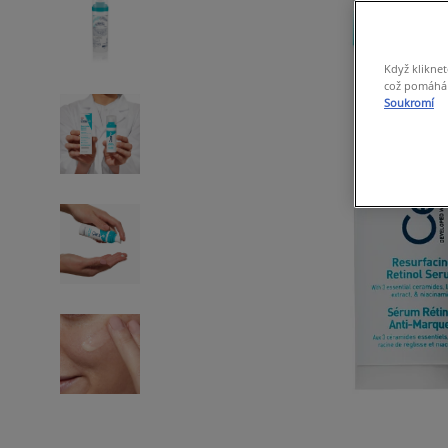
Když kliknet
což pomáhá s
Soukromí