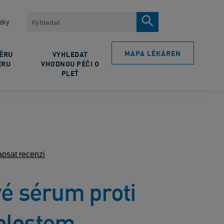
Vyhledávat
zky
MAPA LÉKÁREN
BĚRU
VYHLEDAT
ERU
VHODNOU PÉČI O
PLEŤ
psat recenzi
vé sérum proti
alostem