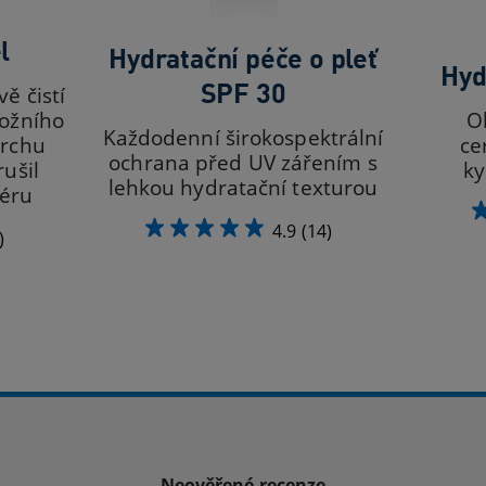
l
Hydratační péče o pleť
Hyd
SPF 30
vě čistí
kožního
O
Každodenní širokospektrální
vrchu
ce
ochrana před UV zářením s
rušil
ky
lehkou hydratační texturou
iéru
4.9
(14)
)
Neověřené recenze