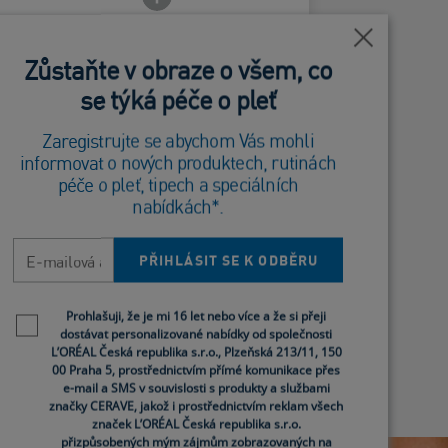
Blízko
Blízko
Zůstaňte v obraze o všem, co
Zůstaňte v obraze o všem, co
se týká péče o pleť
se týká péče o pleť
Minimalizuje
Zaregistrujte se abychom Vás mohli
Zaregistrujte se abychom Vás mohli
ard Frontside
viditelný lesk
informovat o nových produktech, rutinách
informovat o nových produktech, rutinách
Technologie
péče o pleť, tipech a speciálních
péče o pleť, tipech a speciálních
nabídkách*.
nabídkách*.
absorbující mastnotu
E-mailová adresa
E-mailová adresa
PŘIHLÁSIT SE K ODBĚRU
PŘIHLÁSIT SE K ODBĚRU
Newsletter policy
Newsletter policy
Prohlašuji, že je mi 16 let nebo více a že si přeji
Prohlašuji, že je mi 16 let nebo více a že si přeji
dostávat personalizované nabídky od společnosti
dostávat personalizované nabídky od společnosti
L’ORÉAL Česká republika s.r.o., Plzeňská 213/11, 150
L’ORÉAL Česká republika s.r.o., Plzeňská 213/11, 150
00 Praha 5, prostřednictvím přímé komunikace přes
00 Praha 5, prostřednictvím přímé komunikace přes
e-mail a SMS v souvislosti s produkty a službami
e-mail a SMS v souvislosti s produkty a službami
značky CERAVE, jakož i prostřednictvím reklam všech
značky CERAVE, jakož i prostřednictvím reklam všech
značek L’ORÉAL Česká republika s.r.o.
značek L’ORÉAL Česká republika s.r.o.
přizpůsobených mým zájmům zobrazovaných na
přizpůsobených mým zájmům zobrazovaných na