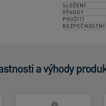
SLOŽENÍ
VÝHODY
POUŽITÍ
BEZPEČNOSTNÍ
astnosti a výhody produ
strany
Ikona zavření přední strany