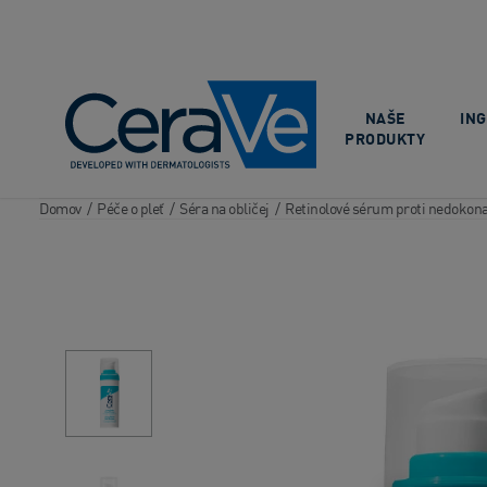
Main Navigation
NAŠE
IN
PRODUKTY
Domov
/
Péče o pleť
/
Séra na obličej
/
Retinolové sérum proti nedokon