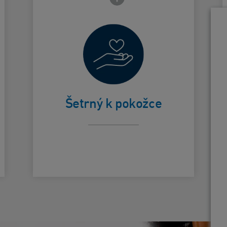
Optimální
účinnost a
zároveň
Card Frontside
C
šetrnost k
Šetrný k pokožce
pokožce