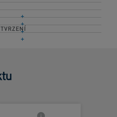
 TVRZENÍ
ktu
Ikona zavření přední strany