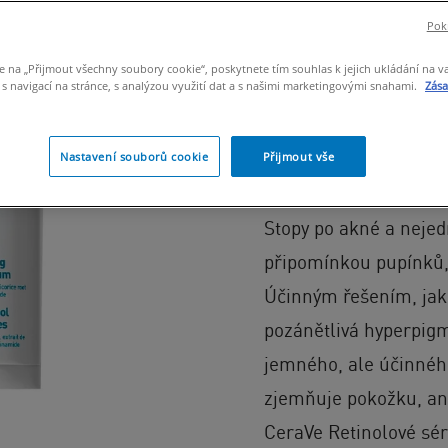
Pokr
PRO VŠECHNY TYPY 
e na „Přijmout všechny soubory cookie“, poskytnete tím souhlas k jejich ukládání na v
 navigací na stránce, s analýzou využití dat a s našimi marketingovými snahami.
Zás
Sérum se zapou
kořene lékořic
Nastavení souborů cookie
Přijmout vše
vypadat více ro
Stopy po akné a nejed
připomínkou pupínků, 
Účinným řešením, jak 
pozánětlivá hyperpigme
jemného, ​​ale účinnéh
zjemňuje pokožku, ani
CeraVe Retinolové sé