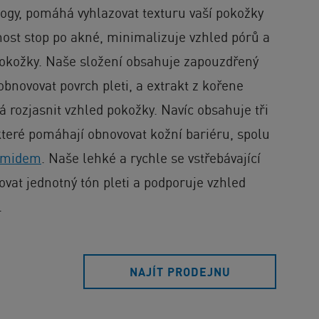
ogy, pomáhá vyhlazovat texturu vaší pokožky
lnost stop po akné, minimalizuje vzhled pórů a
pokožky. Naše složení obsahuje zapouzdřený
novovat povrch pleti, a extrakt z kořene
á rozjasnit vzhled pokožky. Navíc obsahuje tři
které pomáhají obnovovat kožní bariéru, spolu
amidem
. Naše lehké a rychle se vstřebávající
at jednotný tón pleti a podporuje vzhled
.
NAJÍT PRODEJNU