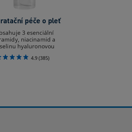
ratační péče o pleť
bsahuje 3 esenciální
ramidy, niacinamid a
selinu hyaluronovou
4.9
(385)