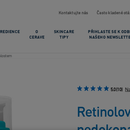
Kontaktujte nás
Často kladené otá
GREDIENCE
O
SKINCARE
PŘIHLASTE SE K OD
CERAVE
TIPY
NAŠEHO NEWSLETT
alostem
5.0
(10)
Na
Retinolo
nedokon