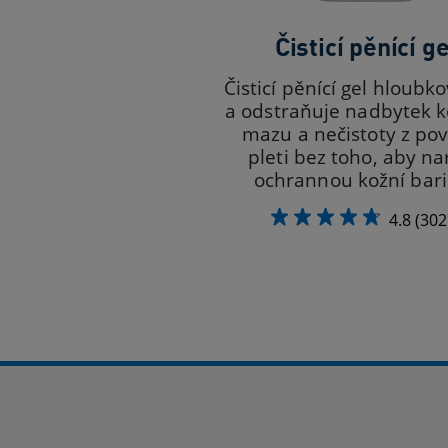
Čisticí pěnící ge
Čisticí pěnící gel hloubko
a odstraňuje nadbytek 
mazu a nečistoty z po
pleti bez toho, aby na
ochrannou kožní bar
4.8
(302