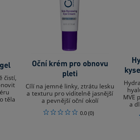
Hy
Oční krém pro obnovu
 gel
kyse
pleti
čistí,
Hydra
novit
Cílí na jemné linky, ztrátu lesku
hyal
iéru
a texturu pro viditelně jasnější
MVE p
o těla
a pevnější oční okolí
a d
0.0
(0)