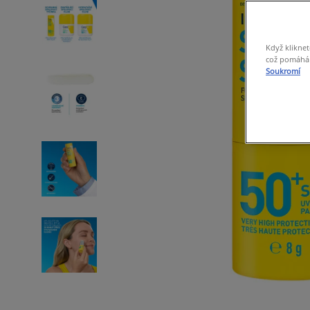
Když kliknet
což pomáhá s
Soukromí