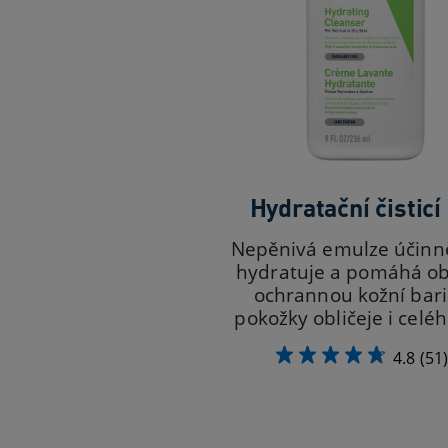
Hydratační čisticí
Nepěnivá emulze účinně 
hydratuje a pomáhá ob
ochrannou kožní bar
pokožky obličeje i celéh
4.8
(51)