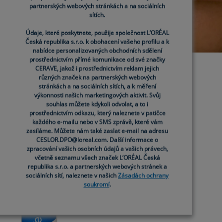
partnerských webových stránkách a na sociálních
partnerských webových stránkách a na sociálních
sítích.
sítích.
Údaje, které poskytnete, použije společnost L’ORÉAL
Údaje, které poskytnete, použije společnost L’ORÉAL
Česká republika s.r.o. k obohacení vašeho profilu a k
Česká republika s.r.o. k obohacení vašeho profilu a k
nabídce personalizovaných obchodních sdělení
nabídce personalizovaných obchodních sdělení
prostřednictvím přímé komunikace od své značky
prostřednictvím přímé komunikace od své značky
CERAVE, jakož i prostřednictvím reklam jejich
CERAVE, jakož i prostřednictvím reklam jejich
různých značek na partnerských webových
různých značek na partnerských webových
stránkách a na sociálních sítích, a k měření
stránkách a na sociálních sítích, a k měření
výkonnosti našich marketingových aktivit. Svůj
výkonnosti našich marketingových aktivit. Svůj
souhlas můžete kdykoli odvolat, a to i
souhlas můžete kdykoli odvolat, a to i
prostřednictvím odkazu, který naleznete v patičce
prostřednictvím odkazu, který naleznete v patičce
každého e-mailu nebo v SMS zprávě, které vám
každého e-mailu nebo v SMS zprávě, které vám
zasíláme. Můžete nám také zaslat e-mail na adresu
zasíláme. Můžete nám také zaslat e-mail na adresu
CESLOR.DPO@loreal.com. Další informace o
CESLOR.DPO@loreal.com. Další informace o
zpracování vašich osobních údajů a vašich právech,
zpracování vašich osobních údajů a vašich právech,
včetně seznamu všech značek L’ORÉAL Česká
včetně seznamu všech značek L’ORÉAL Česká
republika s.r.o. a partnerských webových stránek a
republika s.r.o. a partnerských webových stránek a
sociálních sítí, naleznete v našich
sociálních sítí, naleznete v našich
Zásadách ochrany
Zásadách ochrany
soukromí
soukromí
.
.