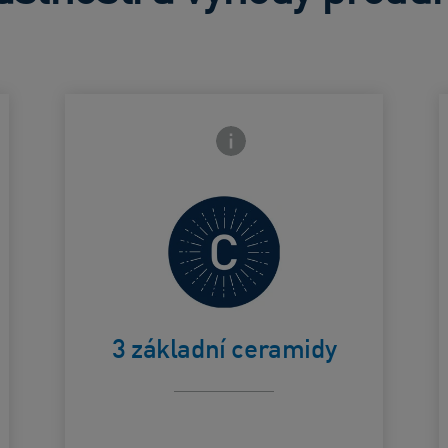
strany
Ikona zavření přední strany
Pomáhá
chránit
Card Frontside
C
přirozenou
3 základní ceramidy
kožní bariéru