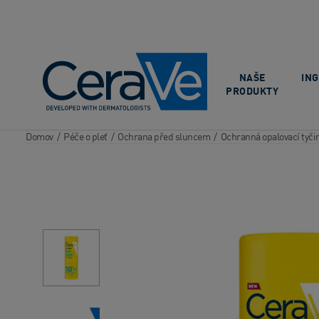
Main Navigation
NAŠE
IN
PRODUKTY
Domov
/
Péče o pleť
/
Ochrana před sluncem
/
Ochranná opalovací tyči