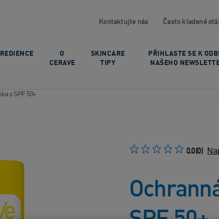
Kontaktujte nás
Často kladené otá
GREDIENCE
O
SKINCARE
PŘIHLASTE SE K OD
CERAVE
TIPY
NAŠEHO NEWSLETT
nka s SPF 50+
0.0
(0)
Nap
Ochranná 
SPF 50+