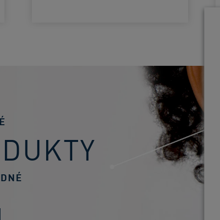
É
ODUKTY
ODNÉ