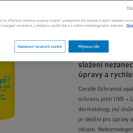
Pokr
PRO VŠECHNY TYPY 
e na „Přijmout všechny soubory cookie“, poskytnete tím souhlas k jejich ukládání na v
 navigací na stránce, s analýzou využití dat a s našimi marketingovými snahami.
Zás
UV OCHRANA CI
Opalovací tyčin
Nastavení souborů cookie
Přijmout vše
proti UVB + UVA 
složení nezanec
úpravy a rychlo
CeraVe Ochranná opalo
ochranu proti UVB + UV
dermatology, její slož
je ideální pro úpravy a
oblasti. Nekomedogen