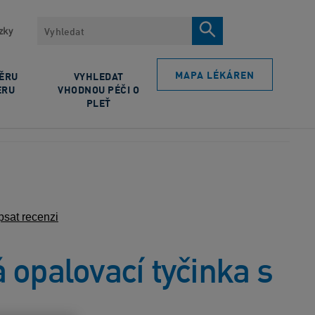
Vyhledávat
zky
MAPA LÉKÁREN
BĚRU
VYHLEDAT
ERU
VHODNOU PÉČI O
PLEŤ
sat recenzi
opalovací tyčinka s