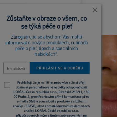
Blízko
Blízko
Zůstaňte v obraze o všem, co
Zůstaňte v obraze o všem, co
se týká péče o pleť
se týká péče o pleť
Zaregistrujte se abychom Vás mohli
Zaregistrujte se abychom Vás mohli
informovat o nových produktech, rutinách
informovat o nových produktech, rutinách
péče o pleť, tipech a speciálních
péče o pleť, tipech a speciálních
nabídkách*.
nabídkách*.
E-mailová adresa
E-mailová adresa
PŘIHLÁSIT SE K ODBĚRU
PŘIHLÁSIT SE K ODBĚRU
Newsletter policy
Newsletter policy
Prohlašuji, že je mi 16 let nebo více a že si přeji
Prohlašuji, že je mi 16 let nebo více a že si přeji
dostávat personalizované nabídky od společnosti
dostávat personalizované nabídky od společnosti
L’ORÉAL Česká republika s.r.o., Plzeňská 213/11, 150
L’ORÉAL Česká republika s.r.o., Plzeňská 213/11, 150
00 Praha 5, prostřednictvím přímé komunikace přes
00 Praha 5, prostřednictvím přímé komunikace přes
e-mail a SMS v souvislosti s produkty a službami
e-mail a SMS v souvislosti s produkty a službami
značky CERAVE, jakož i prostřednictvím reklam všech
značky CERAVE, jakož i prostřednictvím reklam všech
značek L’ORÉAL Česká republika s.r.o.
značek L’ORÉAL Česká republika s.r.o.
přizpůsobených mým zájmům zobrazovaných na
přizpůsobených mým zájmům zobrazovaných na