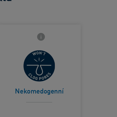
Ikona zavření přední strany
Neucpává
ard Frontside
póry
Nekomedogenní