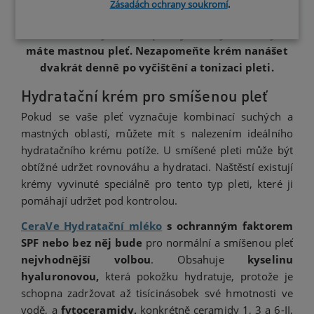
Zásadách ochrany soukromí
.
Poznámka: Hydratace pleti je nezbytná, i když
máte mastnou pleť. Nezapomeňte krém nanášet
dvakrát denně po vyčištění a tonizaci pleti.
Hydratační krém pro smíšenou pleť
Pokud se vaše pleť vyznačuje kombinací suchých a
mastných oblastí, můžete mít s nalezením ideálního
hydratačního krému potíže. U smíšené pleti může být
obtížné udržet rovnováhu a hydrataci. Naštěstí existují
krémy vyvinuté speciálně pro tento typ pleti, které ji
pomáhají udržet pod kontrolou.
CeraVe Hydratační mléko
s ochranným faktorem
SPF nebo bez něj bude
pro normální a smíšenou pleť
nejvhodnější volbou
. Obsahuje
kyselinu
hyaluronovou,
která pokožku hydratuje, protože je
schopna zadržovat až tisícinásobek své hmotnosti ve
vodě, a
fytoceramidy,
konkrétně ceramidy 1, 3 a 6-II,