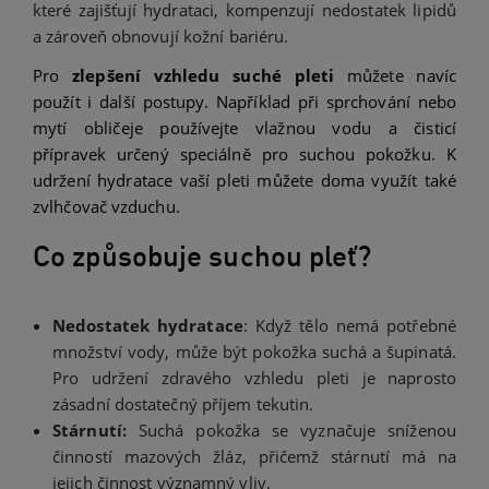
které zajišťují hydrataci, kompenzují nedostatek lipidů
a zároveň obnovují kožní bariéru.
Pro
zlepšení vzhledu suché pleti
můžete navíc
použít i další postupy. Například při sprchování nebo
mytí obličeje používejte vlažnou vodu a čisticí
přípravek určený speciálně pro suchou pokožku. K
udržení hydratace vaší pleti můžete doma využít také
zvlhčovač vzduchu.
Co způsobuje suchou pleť?
Nedostatek hydratace
: Když tělo nemá potřebné
množství vody, může být pokožka suchá a šupinatá.
Pro udržení zdravého vzhledu pleti je naprosto
zásadní dostatečný příjem tekutin.
Stárnutí:
Suchá pokožka se vyznačuje sníženou
činností mazových žláz, přičemž stárnutí má na
jejich činnost významný vliv.