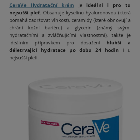
C
eraVe Hydratační krém
je
ideální i pro tu
nejsušší pleť
. Obsahuje kyselinu hyaluronovou (která
pomáhá zadržovat vlhkost), ceramidy (které obnovují a
chrání kožní bariéru) a glycerin (známý svými
hydratačními a zvláčňujícími vlastnostmi), takže je
ideálním přípravkem pro dosažení
hlubší a
déletrvající hydratace po dobu 24 hodin
i u
nejsušší pleti.