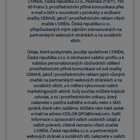
L’ORÉAL Česká republika s.r.o., Plzeňská 213/11, 150
00 Praha 5, prostřednictvím přímé komunikace přes
e-mail a SMS v souvislosti s produkty a službami
značky CERAVE, jakož i prostřednictvím reklam všech
značek L’ORÉAL Česká republika s.r.o.
přizpůsobených mým zájmům zobrazovaných na
partnerských webových stránkách a na sociálních
sítích.
Údaje, které poskytnete, použije společnost L’ORÉAL
Česká republika s.r.o. k obohacení vašeho profilu a k
nabídce personalizovaných obchodních sdělení
prostřednictvím přímé komunikace od své značky
CERAVE, jakož i prostřednictvím reklam jejich různých
značek na partnerských webových stránkách a na
sociálních sítích, a k měření výkonnosti našich
marketingových aktivit. Svůj souhlas můžete kdykoli
odvolat, a to i prostřednictvím odkazu, který
naleznete v patičce každého e-mailu nebo v SMS
zprávě, které vám zasíláme. Můžete nám také zaslat
e-mail na adresu CESLOR.DPO@loreal.com. Další
informace o zpracování vašich osobních údajů a
vašich právech, včetně seznamu všech značek
L’ORÉAL Česká republika s.r.o. a partnerských
webových stránek a sociálních sítí, naleznete v našich