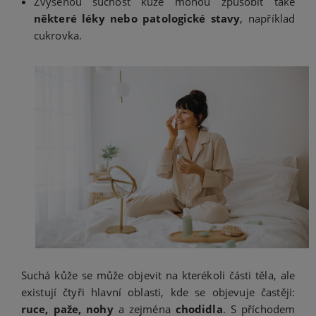
Zvýšenou suchost kůže mohou způsobit také
některé léky nebo patologické stavy
, například
cukrovka.
Suchá kůže se může objevit na kterékoli části těla, ale
existují čtyři hlavní oblasti, kde se objevuje častěji:
ruce, paže, nohy
a zejména
chodidla
. S příchodem