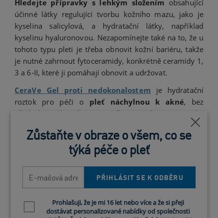
Hledejte přípravky s lehkým složením
obsahující
účinné látky regulující tvorbu kožního mazu, jako je
kyselina salicylová, a hydratační látky, například
kyselinu hyaluronovou. Nezapomínejte také na to, že u
tohoto typu pleti je třeba obnovit kožní bariéru, takže
je nutné zahrnout fytoceramidy, konkrétně ceramidy 1,
3 a 6-II, které ji pomáhají obnovit a udržovat.
CeraVe Gel proti nedokonalostem
je hydratační
roztok pro péči o
pleť náchylnou k akné
, bez
alkoholu (ethanolu) a parfemace, který pomáhá
odstraňovat nedokonalosti, aniž by způsoboval
Blízko
Zůstaňte v obraze o všem, co se
podráždění. V jeho složení je třeba vyzdvihnout
týká péče o pleť
kyselinu salicylovou, kyselinu mléčnou a kyselinu
glykolovou jako aktivní korektory nedokonalostí a
E-mailová adresa
niacinamid a tři základní ceramidy, které pomáhají
PŘIHLÁSIT SE K ODBĚRU
obnovit kožní bariéru.
Prohlašuji, že je mi 16 let nebo více a že si přeji
Newsletter policy
dostávat personalizované nabídky od společnosti