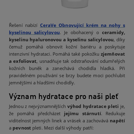
Řešení nabízí
CeraVe Obnovující krém na nohy s
kyselinou salicylovou
. Je obohacený o
ceramidy,
kyselinu hyaluronovou a kyselinu salicylovou
, díky
čemuž pomáhá obnovit kožní bariéru a poskytuje
intenzivní hydrataci. Pomáhá také pokožku
zjemňovat
a exfoliovat
, usnadňuje tak odstraňování odumřelých
kožních buněk a zanechává chodidla hladká. Při
pravidelném používání se brzy budete moci pochlubit
jemnějšími a hladšími chodidly.
Význam hydratace pro naši pleť
Jednou z nejvýznamnějších
výhod hydratace pleti
je,
že pomáhá předcházet
jejímu stárnutí
. Redukuje
viditelnost jemných linek a vrásek a zachovává
napětí
a
pevnost
pleti. Mezi další výhody patří: