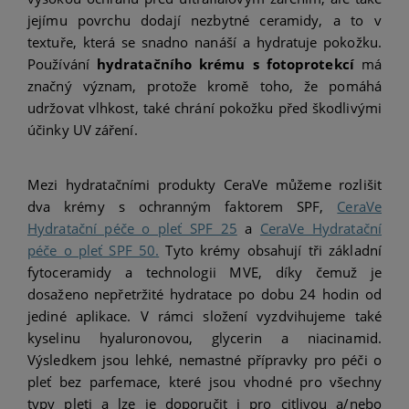
jejímu povrchu dodají nezbytné ceramidy, a to v
textuře, která se snadno nanáší a hydratuje pokožku.
Používání
hydratačního krému s fotoprotekcí
má
značný význam, protože kromě toho, že pomáhá
udržovat vlhkost, také chrání pokožku před škodlivými
účinky UV záření.
Mezi hydratačními produkty CeraVe můžeme rozlišit
dva krémy s ochranným faktorem SPF,
CeraVe
Hydratační péče o pleť SPF 25
a
CeraVe Hydratační
péče o pleť SPF 50
.
Tyto krémy obsahují tři základní
fytoceramidy a technologii MVE, díky čemuž je
dosaženo nepřetržité hydratace po dobu 24 hodin od
jediné aplikace. V rámci složení vyzdvihujeme také
kyselinu hyaluronovou, glycerin a niacinamid.
Výsledkem jsou lehké, nemastné přípravky pro péči o
pleť bez parfemace, které jsou vhodné pro všechny
typy pleti a lze je doporučit i pro citlivou a/nebo