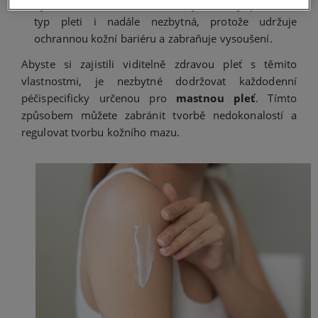
hydratovanou a v rovnováze. Hydratace je pro tento
typ pleti i nadále nezbytná, protože udržuje
ochrannou kožní bariéru a zabraňuje vysoušení.
Abyste si zajistili viditelně zdravou pleť s těmito
vlastnostmi, je nezbytné dodržovat každodenní
péči
specificky určenou pro
mastnou pleť
. Tímto
způsobem můžete zabránit tvorbě nedokonalostí a
regulovat tvorbu kožního mazu.