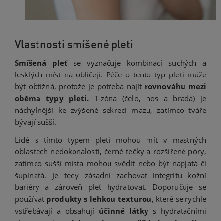
Vlastnosti smíšené pleti
Smíšená pleť
se vyznačuje kombinací suchých a
lesklých míst na obličeji. Péče o tento typ pleti může
být obtížná, protože je potřeba najít
rovnováhu mezi
oběma typy pleti.
T-zóna (čelo, nos a brada) je
náchylnější ke zvýšené sekreci mazu, zatímco tváře
bývají sušší.
Lidé s tímto typem pleti mohou mít v mastných
oblastech nedokonalosti, černé tečky a rozšířené póry,
zatímco sušší místa mohou svědit nebo být napjatá či
šupinatá. Je tedy zásadní zachovat integritu kožní
bariéry a zároveň pleť hydratovat. Doporučuje se
používat
produkty s lehkou texturou
, které se rychle
vstřebávají a obsahují
účinné látky
s hydratačními