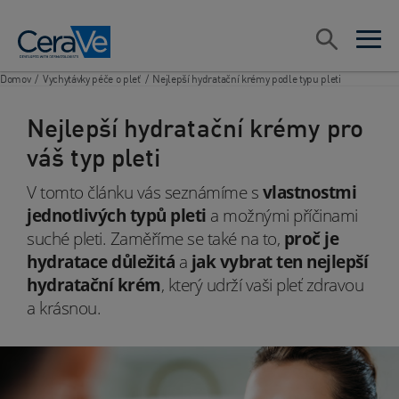
Main Navigation
Vyhledávat
open sea
open 
Domov
/
Vychytávky péče o pleť
/
Nejlepší hydratační krémy podle typu pleti
Nejlepší hydratační krémy pro
váš typ pleti
V tomto článku vás seznámíme s
vlastnostmi
jednotlivých typů pleti
a možnými příčinami
suché pleti. Zaměříme se také na to,
proč je
hydratace důležitá
a
jak vybrat ten nejlepší
hydratační krém
, který udrží vaši pleť zdravou
a krásnou.