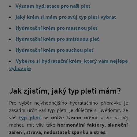
Význam hydratace pro naši pleť
Jaký krém si mám pro svůj typ pleti vybrat
Hydratační krém pro mastnou pleť
Hydratační krém pro smíšenou pleť
Hydratační krém pro suchou pleť
Vyberte si hydratační krém, který vám nejlépe
vyhovuje
Jak zjistím, jaký typ pleti mám?
Pro výběr nejvhodnějšího hydratačního přípravku je
zásadní určit váš typ pleti. Je důležité si uvědomit, že
váš
typ pleti
se může časem měnit
a že na něj
mohou mít vliv také
hormonální faktory, sluneční
záření, strava, nedostatek spánku a stres
.