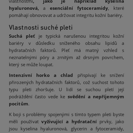
vlastnostmi
, jako je například kyselina
hyaluronová,
a
esenciální fytoceramidy
, které
pomáhají obnovovat a udržovat integritu kožní bariéry.
Vlastnosti suché pleti
Suchá pleť
je typická narušenou integritou kožní
bariéry v důsledku sníženého obsahu lipidů a
hydratačních faktorů. Pleť má matný vzhled s
neznatelnými póry a zrnitým až drsným povrchem,
který se může loupat.
Intenzivní horko a chlad
přispívají ke snížení
přirozených hydratačních faktorů, což suchost tohoto
typu pleti zhoršuje. U lidí se suchou pletí její
podráždění často vede ke
svědění a nepříjemným
pocitům
.
K boji s problémy spojenými s tímto typem pleti byste
měli používat
vyživující a hydratační
prvky, jako
jsou kyselina hyaluronová, glycerin a fytoceramidy,