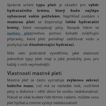
Správné určení
typu pleti
je zásadní pro
výběr
hydratačního krému, který bude nejlépe
vyhovovat vašim potřebám
. Například osobám s
mastnou pletí
se doporučují
lehké hydratační
krémy
, které neucpávají póry. Naopak lidem se
suchou pletí
mohou pomoci bohatší zvláčňující
přípravky, které pleti pomáhají zadržovat vodu a
poskytují tak
dlouhotrvající hydrataci
.
Níže vám podrobně vysvětlíme, jaké vlastnosti
jednotlivé typy pleti mají a jaké produkty jsou pro
každý z nich nejvhodnější:
Vlastnosti mastné pleti
Mastná pleť se často vyznačuje
zvýšenou sekrecí
kožního mazu
, což má za následek lesk, rozšířené
póry a dokonce i větší sklon ke vzniku nedokonalostí.
Pokud se však budete řídit těmito radami, můžete svou
pleť hýčkat a zmírnit výskyt nedokonalostí: