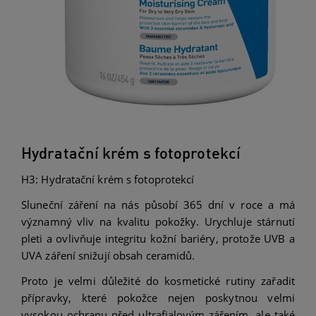
Hydratační krém s fotoprotekcí
H3: Hydratační krém s fotoprotekcí
Sluneční záření na nás působí 365 dní v roce a má
významný vliv na kvalitu pokožky. Urychluje stárnutí
pleti a ovlivňuje integritu kožní bariéry, protože UVB a
UVA záření snižují obsah ceramidů.
Proto je velmi důležité do kosmetické rutiny zařadit
přípravky, které pokožce nejen poskytnou velmi
vysokou ochranu před ultrafialovým zářením, ale také