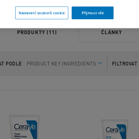
Nastavení souborů cookie
Přijmout vše
PRODUKTY
(11)
ČLÁNKY
AT PODLE​
PRODUCT KEY INGREDIENTS
FILTROVAT 