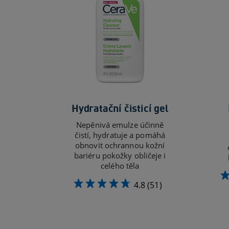
Hydratační čisticí gel
Nepěnivá emulze účinně
čistí, hydratuje a pomáhá
obnovit ochrannou kožní
bariéru pokožky obličeje i
celého těla
4.8
(51)