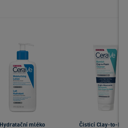
Hydratační mléko
Čisticí Clay-to-Fo