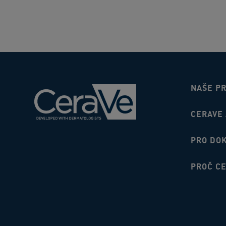
NAŠE P
CERAVE 
PRO DO
PROČ C