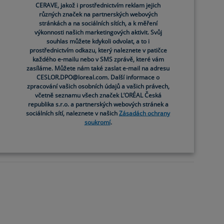
CERAVE, jakož i prostřednictvím reklam jejich
Vyvinutý pro účinnou
různých značek na partnerských webových
exfoliaci, zjemnění a
stránkách a na sociálních sítích, a k měření
vyhlazení suché, drsné
výkonnosti našich marketingových aktivit. Svůj
pokožky s nerovnoměrným
souhlas můžete kdykoli odvolat, a to i
há
povrchem bez narušení
prostřednictvím odkazu, který naleznete v patičce
h.
každého e-mailu nebo v SMS zprávě, které vám
kožní bariéry
í
zasíláme. Můžete nám také zaslat e-mail na adresu
íky
CESLOR.DPO@loreal.com. Další informace o
4.5
(16)
m,
zpracování vašich osobních údajů a vašich právech,
u
včetně seznamu všech značek L’ORÉAL Česká
republika s.r.o. a partnerských webových stránek a
sociálních sítí, naleznete v našich
Zásadách ochrany
soukromí
.