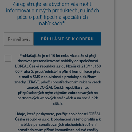
Zaregistrujte se abychom Vás mohli
informovat o nových produktech, rutinách
péče o pleť, tipech a speciálních
nabídkách*.
E-mailová adresa
PŘIHLÁSIT SE K ODBĚRU
Newsletter policy
Prohlašuji, že je mi 16 let nebo více a že si přeji
dostávat personalizované nabídky od společnosti
L’ORÉAL Česká republika s.r.o., Plzeňská 213/11, 150
00 Praha 5, prostřednictvím přímé komunikace přes
e-mail a SMS v souvislosti s produkty a službami
značky CERAVE, jakož i prostřednictvím reklam všech
značek L’ORÉAL Česká republika s.r.o.
přizpůsobených mým zájmům zobrazovaných na
partnerských webových stránkách a na sociálních
sítích.
Údaje, které poskytnete, použije společnost L’ORÉAL
Česká republika s.r.o. k obohacení vašeho profilu a k
nabídce personalizovaných obchodních sdělení
am
Zjemňující čisticí gel
prostřednictvím přímé komunikace od své značky