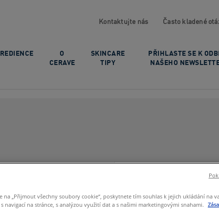
Kontaktujte nás
Často kladené otá
GREDIENCE
O
SKINCARE
PŘIHLASTE SE K OD
CERAVE
TIPY
NAŠEHO NEWSLETT
Vyhledávat
Pokr
e na „Přijmout všechny soubory cookie“, poskytnete tím souhlas k jejich ukládání na v
 navigací na stránce, s analýzou využití dat a s našimi marketingovými snahami.
Zás