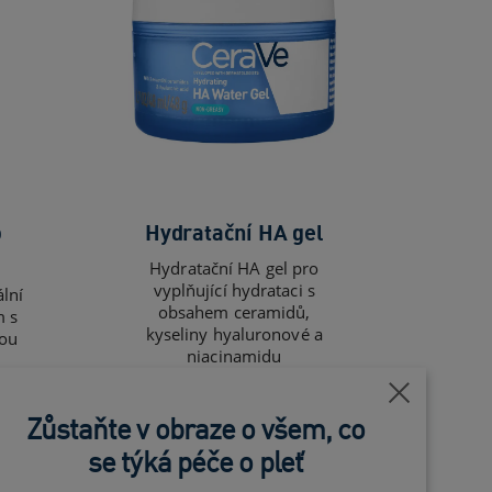
o
Hydratační HA gel
Hydratační HA gel pro
vyplňující hydrataci s
lní
obsahem ceramidů,
m s
kyseliny hyaluronové a
rou
niacinamidu
)
0.0
(0)
Blízko
Zůstaňte v obraze o všem, co
se týká péče o pleť