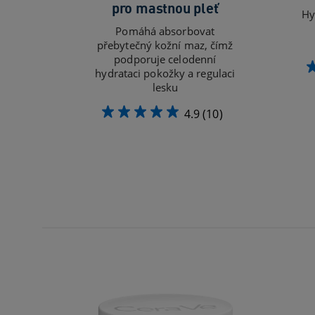
pro mastnou pleť
Hy
Pomáhá absorbovat
přebytečný kožní maz, čímž
podporuje celodenní
hydrataci pokožky a regulaci
lesku
4.9
(10)