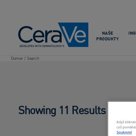
Main Navigation
NAŠE
IN
PRODUKTY
Domov
/
Search
Showing 11 Results
Když kliknet
což pomáhá s
Soukromí