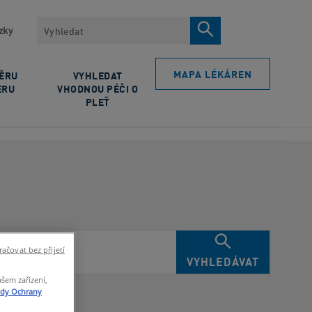
Vyhledávat
zky
MAPA LÉKÁREN
BĚRU
VYHLEDAT
ERU
VHODNOU PÉČI O
PLEŤ
ačovat bez přijetí
VYHLEDÁVAT
ašem zařízení,
ady Ochrany