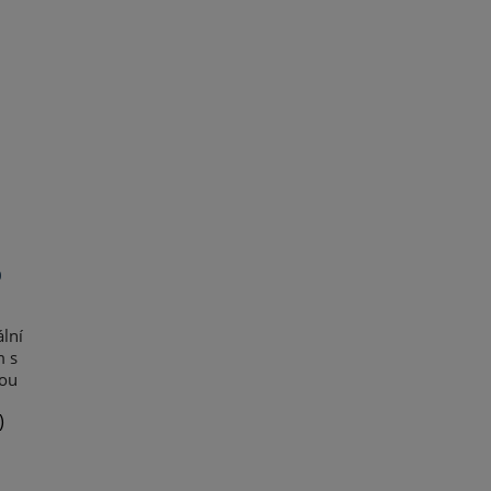
o
lní
m s
rou
)