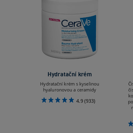
Hydratační krém
Hydratační krém s kyselinou
Či
hyaluronovou a ceramidy
či
ko
4.9
(933)
po