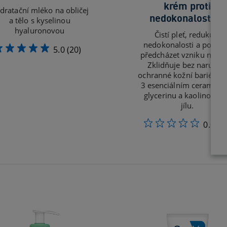
krém proti
dratační mléko na obličej
nedokonalostem
a tělo s kyselinou
hyaluronovou
Čistí pleť, redukuje
nedokonalosti a pomá
5.0
(20)
předcházet vzniku novýc
Zklidňuje bez narušen
ochranné kožní bariéry d
3 esenciálním ceramidů
glycerinu a kaolinovém
jílu.
0.0
(0)