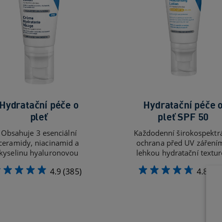
Hydratační péče o
Hydratační péče 
pleť
pleť SPF 50
Obsahuje 3 esenciální
Každodenní širokospektrá
ceramidy, niacinamid a
ochrana před UV záření
kyselinu hyaluronovou
lehkou hydratační textu
4.9
(385)
4.8
(15