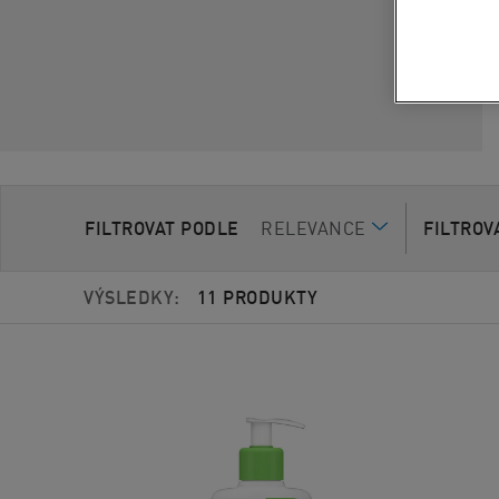
FILTROVAT PODLE
RELEVANCE
FILTROV
VÝSLEDKY:
11 PRODUKTY