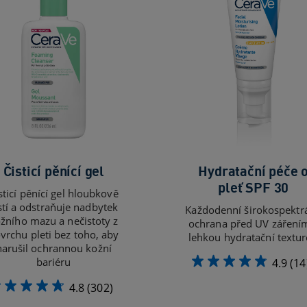
Čisticí pěnící gel
Hydratační péče 
pleť SPF 30
sticí pěnící gel hloubkově
stí a odstraňuje nadbytek
Každodenní širokospektrá
žního mazu a nečistoty z
ochrana před UV záření
vrchu pleti bez toho, aby
lehkou hydratační textu
narušil ochrannou kožní
bariéru
4.9
(14
4.8
(302)